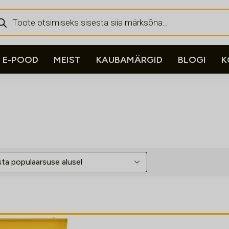
ducts
rch
E-POOD
MEIST
KAUBAMÄRGID
BLOGI
K