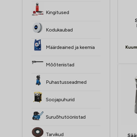
Kingitused
Kodukaubad
Määrdeained ja keemia
Kuum
Mõõteriistad
Puhastusseadmed
Soojapuhurid
Suruõhutööriistad
Tarvikud
Sää