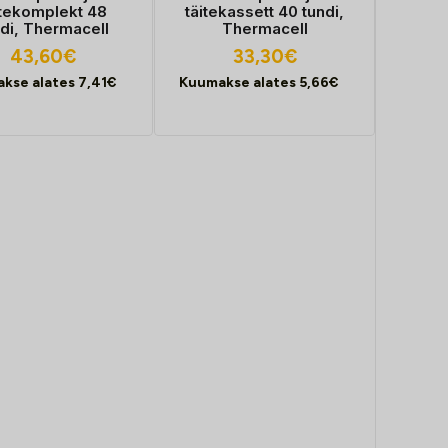
itekomplekt 48
täitekassett 40 tundi,
ndi, Thermacell
Thermacell
43,60
€
33,30
€
kse alates
7,41
€
Kuumakse alates
5,66
€