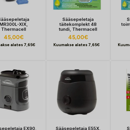
Sääsepeletaja
Sääsepeletaja
S
MR300L-XIX,
täitekomplekt 48
toi
Thermacell
tundi, Thermacell
45,00
€
45,00
€
akse alates
7,65
€
Kuumakse alates
7,65
€
Kuuma
sepeletaja EX90,
Sääsepeletaja E55X,
S