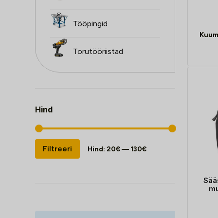
Tööpingid
Kuum
Torutööriistad
Hind
Minimaalne
Maksimaalne
Filtreeri
Hind:
20€
—
130€
hind
hind
Sää
mu