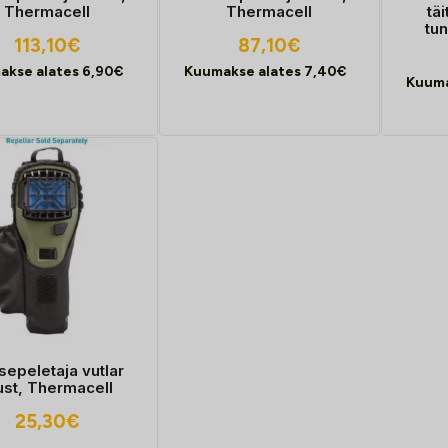
Thermacell
Thermacell
tä
tu
113,10
€
87,10
€
akse alates
6,90
€
Kuumakse alates
7,40
€
Kuuma
sepeletaja vutlar
st, Thermacell
25,30
€