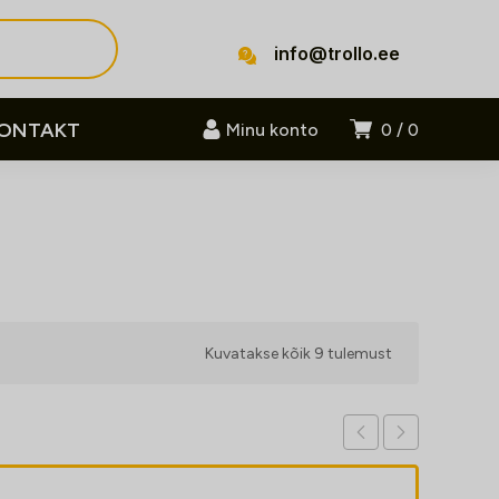
info@trollo.ee
ONTAKT
Minu konto
0
0
Sorteeritud
Kuvatakse kõik 9 tulemust
populaarsuse
järgi