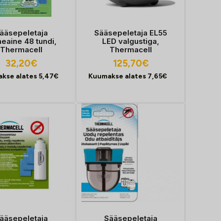
ääsepeletaja
Sääsepeletaja EL55
meaine 48 tundi,
LED valgustiga,
Thermacell
Thermacell
32,20
€
125,70
€
kse alates
5,47
€
Kuumakse alates
7,65
€
ääsepeletaja
Sääsepeletaja