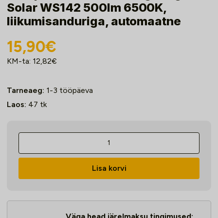
Solar WS142 500lm 6500K,
liikumisanduriga, automaatne
15,90
€
KM-ta:
12,82
€
Tarneaeg:
1-3 tööpäeva
Laos:
47
tk
LED-
prozektor
Modee
Lisa korvi
Lighting
Solar
WS142
500lm
Väga head järelmaksu tingimused: