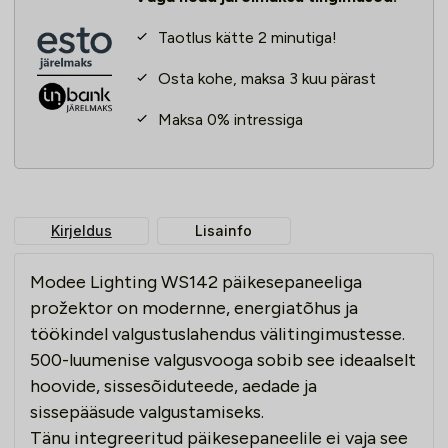
6500K,
liikumisanduriga,
Taotlus kätte 2 minutiga!
automaatne
kogus
Osta kohe, maksa 3 kuu pärast
Maksa 0% intressiga
Kirjeldus
Lisainfo
Modee Lighting WS142 päikesepaneeliga
prožektor on modernne, energiatõhus ja
töökindel valgustuslahendus välitingimustesse.
500-luumenise valgusvooga sobib see ideaalselt
hoovide, sissesõiduteede, aedade ja
sissepääsude valgustamiseks.
Tänu integreeritud päikesepaneelile ei vaja see