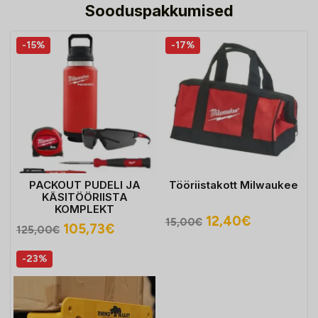
Sooduspakkumised
-15%
-17%
PACKOUT PUDELI JA
Tööriistakott Milwaukee
KÄSITÖÖRIISTA
KOMPLEKT
Algne
Praegune
12,40
€
15,00
€
Algne
Praegune
105,73
€
125,00
€
hind
hind
hind
hind
oli:
on:
-23%
oli:
on:
15,00€.
12,40€.
125,00€.
105,73€.