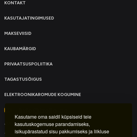
KONTAKT
KASUTAJATINGIMUSED
MAKSEVIISID
KAUBAMÄRGID
PRIVAATSUSPOLIITIKA
TAGASTUSÕIGUS
ELEKTROONIKAROMUDE KOGUMINE
info@trollo.ee
Kasutame oma saidil küpsiseid teie
Juriidiline aadress:
kasutuskogemuse parandamiseks,
isikupärastatud sisu pakkumiseks ja liikluse
Trummi tn 30y, Tallinn 12617