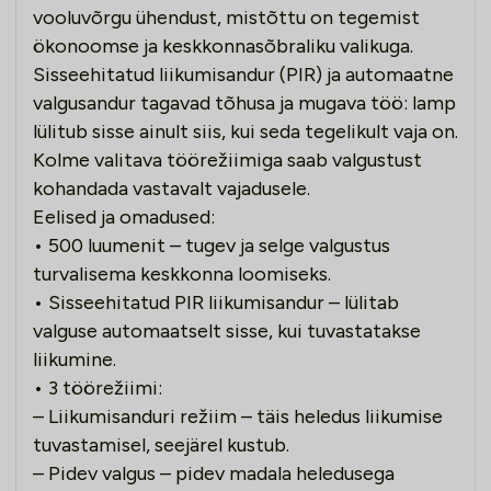
vooluvõrgu ühendust, mistõttu on tegemist
ökonoomse ja keskkonnasõbraliku valikuga.
Sisseehitatud liikumisandur (PIR) ja automaatne
valgusandur tagavad tõhusa ja mugava töö: lamp
lülitub sisse ainult siis, kui seda tegelikult vaja on.
Kolme valitava töörežiimiga saab valgustust
kohandada vastavalt vajadusele.
Eelised ja omadused:
• 500 luumenit – tugev ja selge valgustus
turvalisema keskkonna loomiseks.
• Sisseehitatud PIR liikumisandur – lülitab
valguse automaatselt sisse, kui tuvastatakse
liikumine.
• 3 töörežiimi:
– Liikumisanduri režiim – täis heledus liikumise
tuvastamisel, seejärel kustub.
– Pidev valgus – pidev madala heledusega