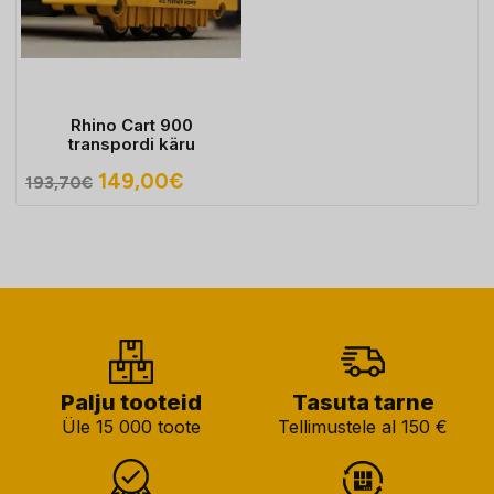
Rhino Cart 900
transpordi käru
Algne
Praegune
149,00
€
193,70
€
hind
hind
oli:
on:
193,70€.
149,00€.
Palju tooteid
Tasuta tarne
Üle 15 000 toote
Tellimustele al 150 €