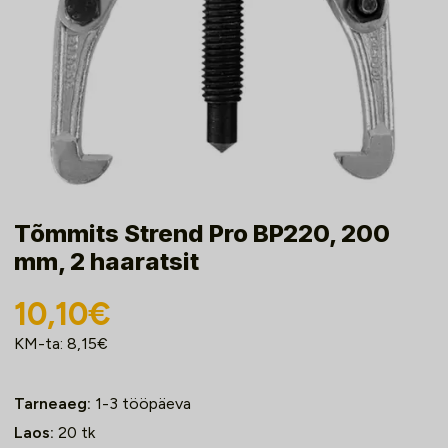
Tõmmits Strend Pro BP220, 200
mm, 2 haaratsit
10,10
€
KM-ta:
8,15
€
Tarneaeg:
1-3 tööpäeva
Laos:
20
tk