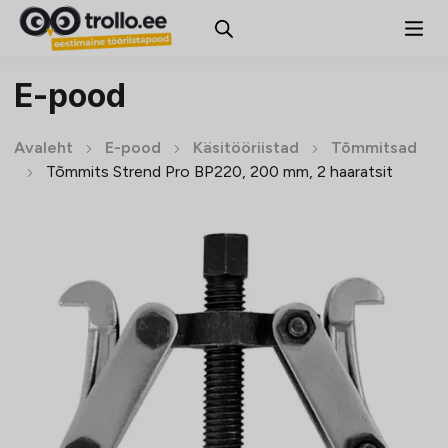
E-pood
Avaleht
E-pood
Käsitööriistad
Tõmmitsad
Tõmmits Strend Pro BP220, 200 mm, 2 haaratsit