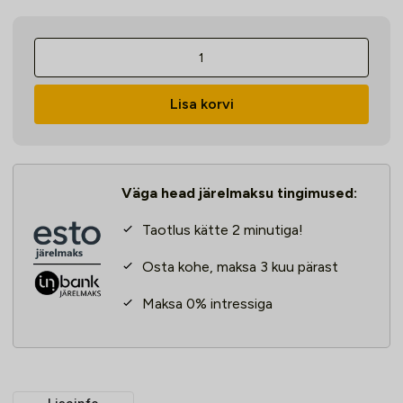
Tõmmits
Strend
Pro
Lisa korvi
BP220,
200
mm,
2
Väga head järelmaksu tingimused:
haaratsit
kogus
Taotlus kätte 2 minutiga!
Osta kohe, maksa 3 kuu pärast
Maksa 0% intressiga