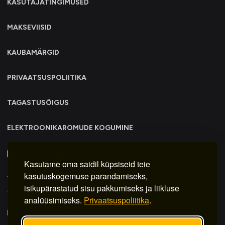
KASUTAJATINGIMUSED
MAKSEVIISID
KAUBAMÄRGID
PRIVAATSUSPOLIITIKA
TAGASTUSÕIGUS
ELEKTROONIKAROMUDE KOGUMINE
info@trollo.ee
Kasutame oma saidil küpsiseid teie
Juriidiline aadress:
kasutuskogemuse parandamiseks,
isikupärastatud sisu pakkumiseks ja liikluse
Trummi tn 30y, Tallinn 12617
analüüsimiseks.
Privaatsuspoliitika
.
Kauba väljastamine: