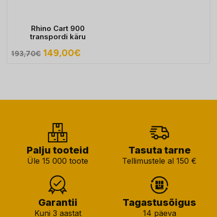
Rhino Cart 900
transpordi käru
Algne
Praegune
149,00
€
193,70
€
hind
hind
oli:
on:
193,70€.
149,00€.
Palju tooteid
Tasuta tarne
Üle 15 000 toote
Tellimustele al 150 €
Garantii
Tagastusõigus
Kuni 3 aastat
14 päeva