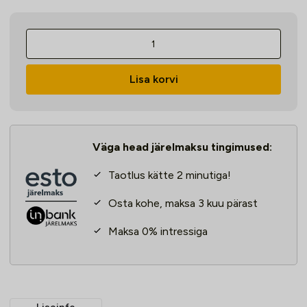
Tõmmits
Strend
Pro
Lisa korvi
BP230,
300
mm,
2
Väga head järelmaksu tingimused:
haaratsit
kogus
Taotlus kätte 2 minutiga!
Osta kohe, maksa 3 kuu pärast
Maksa 0% intressiga