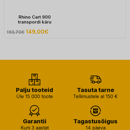
Rhino Cart 900
transpordi käru
Algne
Praegune
149,00
€
193,70
€
hind
hind
oli:
on:
193,70€.
149,00€.
Palju tooteid
Tasuta tarne
Üle 15 000 toote
Tellimustele al 150 €
Garantii
Tagastusõigus
Kuni 3 aastat
14 päeva