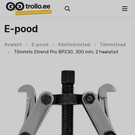
E-pood
Avaleht
E-pood
Käsitööriistad
Tõmmitsad
Tõmmits Strend Pro BP230, 300 mm, 2 haaratsit