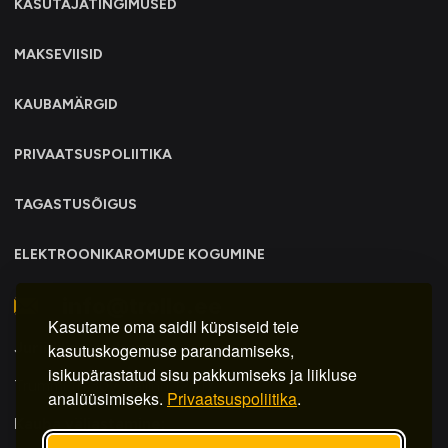
KASUTAJATINGIMUSED
MAKSEVIISID
KAUBAMÄRGID
PRIVAATSUSPOLIITIKA
TAGASTUSÕIGUS
ELEKTROONIKAROMUDE KOGUMINE
info@trollo.ee
Kasutame oma saidil küpsiseid teie
Juriidiline aadress:
kasutuskogemuse parandamiseks,
isikupärastatud sisu pakkumiseks ja liikluse
Trummi tn 30y, Tallinn 12617
analüüsimiseks.
Privaatsuspoliitika
.
Kauba väljastamine: