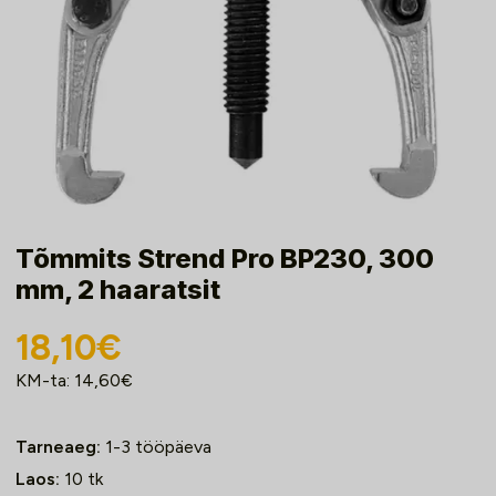
Tõmmits Strend Pro BP230, 300
mm, 2 haaratsit
18,10
€
KM-ta:
14,60
€
Tarneaeg:
1-3 tööpäeva
Laos:
10
tk