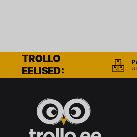
TROLLO
P
EELISED:
Ül