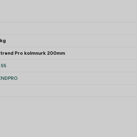
 kg
 Strend Pro kolmnurk 200mm
455
ENDPRO