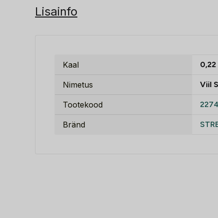
Lisainfo
Kaal
0,22
Nimetus
Viil
Tootekood
227
Bränd
STR