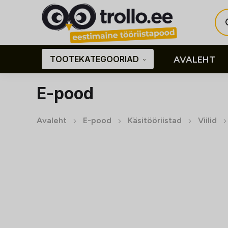
Pro
sea
TOOTEKATEGOORIAD
AVALEHT
E-pood
Avaleht
E-pood
Käsitööriistad
Viilid