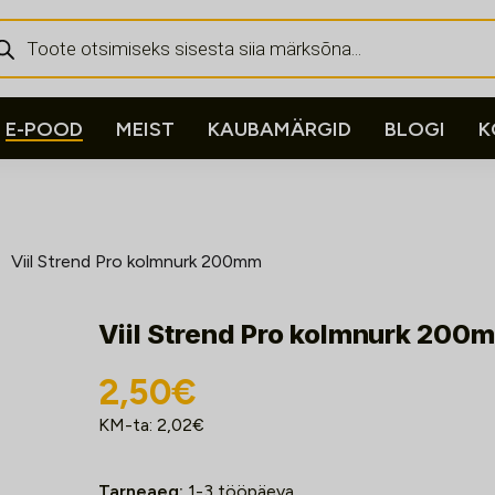
ducts
rch
E-POOD
MEIST
KAUBAMÄRGID
BLOGI
K
Viil Strend Pro kolmnurk 200mm
Viil Strend Pro kolmnurk 200
2,50
€
KM-ta:
2,02
€
Tarneaeg:
1-3 tööpäeva