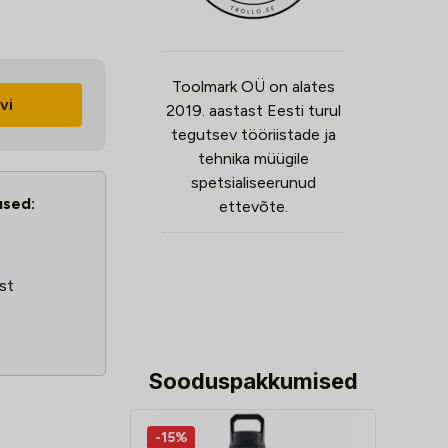
Toolmark OÜ on alates
vi
2019. aastast Eesti turul
tegutsev tööriistade ja
tehnika müügile
spetsialiseerunud
used:
ettevõte.
st
Sooduspakkumised
-15%