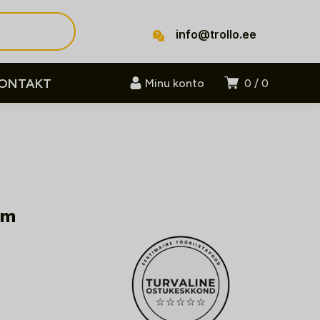
info@trollo.ee
ONTAKT
Minu konto
0
0
mm