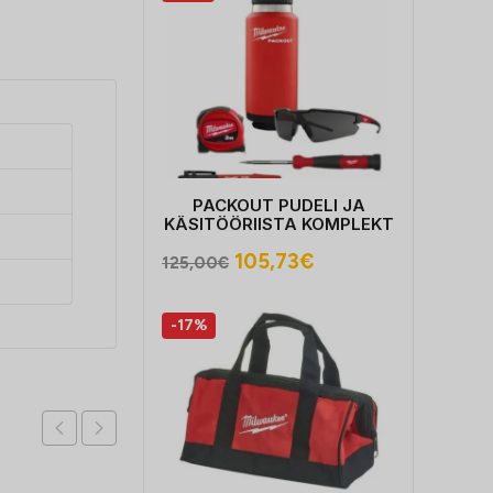
PACKOUT PUDELI JA
KÄSITÖÖRIISTA KOMPLEKT
Algne
Praegune
105,73
€
125,00
€
hind
hind
oli:
on:
-17%
125,00€.
105,73€.