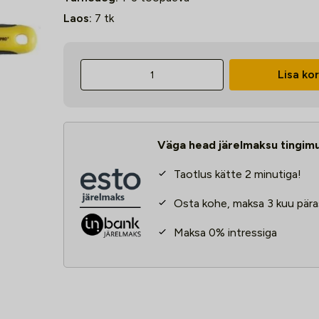
Laos:
7
tk
Viil
Lisa kor
Strend
Pro
kolmnurk
200mm
Väga head järelmaksu tingim
kogus
Taotlus kätte 2 minutiga!
Osta kohe, maksa 3 kuu pära
Maksa 0% intressiga