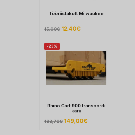
Tööriistakott Milwaukee
Algne
Praegune
12,40
€
15,00
€
hind
hind
oli:
on:
-23%
15,00€.
12,40€.
Rhino Cart 900 transpordi
käru
Algne
Praegune
149,00
€
193,70
€
hind
hind