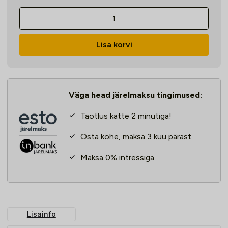
Laserkeevituse
traadidüüs
1,6mm
Lisa korvi
kogus
Väga head järelmaksu tingimused:
Taotlus kätte 2 minutiga!
Osta kohe, maksa 3 kuu pärast
Maksa 0% intressiga
Lisainfo