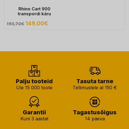
Rhino Cart 900
transpordi käru
Algne
Praegune
149,00
€
193,70
€
hind
hind
oli:
on:
193,70€.
149,00€.
Palju tooteid
Tasuta tarne
Üle 15 000 toote
Tellimustele al 150 €
Garantii
Tagastusõigus
Kuni 3 aastat
14 päeva