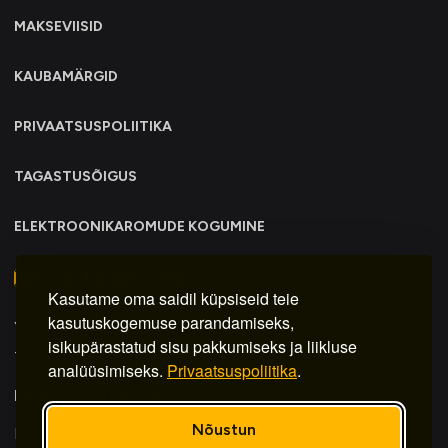
MAKSEVIISID
KAUBAMÄRGID
PRIVAATSUSPOLIITIKA
TAGASTUSÕIGUS
ELEKTROONIKAROMUDE KOGUMINE
info@trollo.ee
Kasutame oma saidil küpsiseid teie
Juriidiline aadress:
kasutuskogemuse parandamiseks,
isikupärastatud sisu pakkumiseks ja liikluse
Trummi tn 30y, Tallinn 12617
analüüsimiseks.
Privaatsuspoliitika
.
Kauba väljastamine:
Nõustun
E-R – 9.00 – 18.00