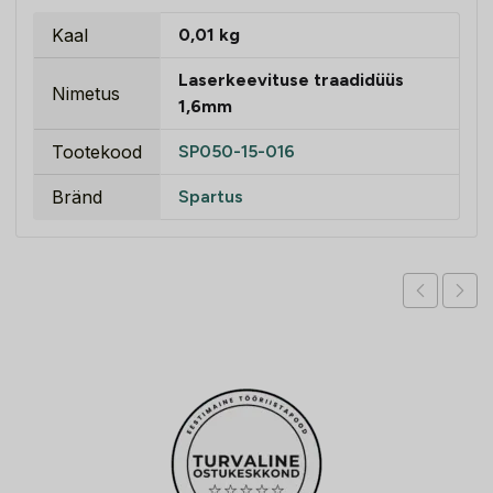
Kaal
0,01 kg
Laserkeevituse traadidüüs
Nimetus
1,6mm
Tootekood
SP050-15-016
Bränd
Spartus