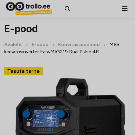
E-pood
Avaleht
E-pood
Keevitusseadmed
MIG
keevitusinverter EasyMIG219 Dual Pulse 4R
Tasuta tarne