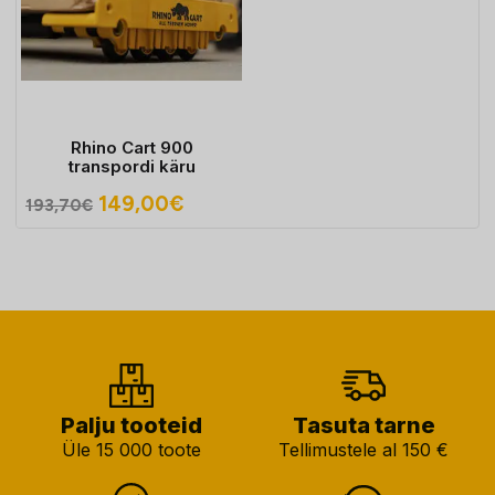
Rhino Cart 900
transpordi käru
Algne
Praegune
149,00
€
193,70
€
hind
hind
oli:
on:
193,70€.
149,00€.
Palju tooteid
Tasuta tarne
Üle 15 000 toote
Tellimustele al 150 €