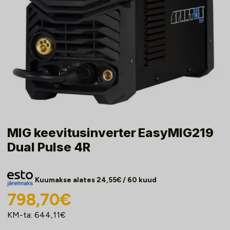
MIG keevitusinverter EasyMIG219
Dual Pulse 4R
Kuumakse alates
24,55
€
/ 60 kuud
798,70
€
KM-ta:
644,11
€