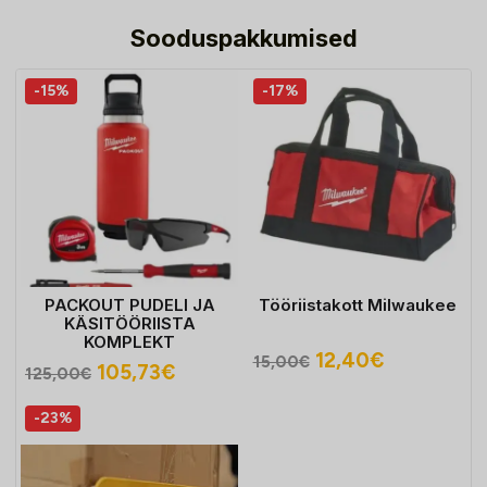
Sooduspakkumised
-15%
-17%
PACKOUT PUDELI JA
Tööriistakott Milwaukee
KÄSITÖÖRIISTA
KOMPLEKT
Algne
Praegune
12,40
€
15,00
€
Algne
Praegune
105,73
€
125,00
€
hind
hind
hind
hind
oli:
on:
-23%
oli:
on:
15,00€.
12,40€.
125,00€.
105,73€.