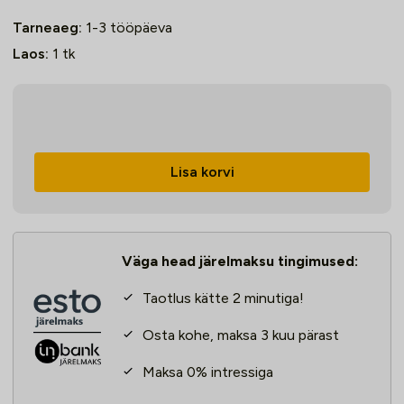
Tarneaeg:
1-3 tööpäeva
Laos:
1
tk
MIG
keevitusinverter
EasyMIG219
Lisa korvi
Dual
Pulse
4R
kogus
Väga head järelmaksu tingimused:
Taotlus kätte 2 minutiga!
Osta kohe, maksa 3 kuu pärast
Maksa 0% intressiga