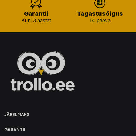
Garantii
Tagastusõigus
Kuni 3 aastat
14 päeva
JÄRELMAKS
GARANTII