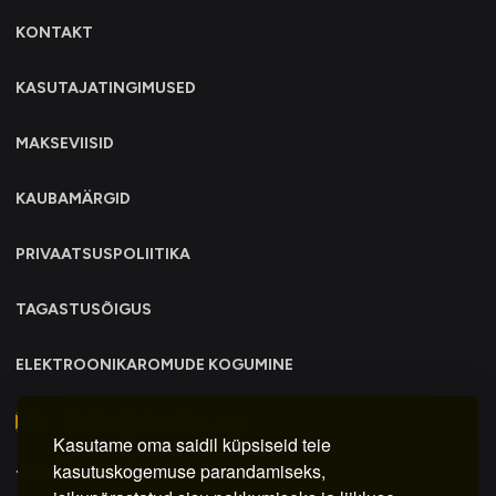
KONTAKT
KASUTAJATINGIMUSED
MAKSEVIISID
KAUBAMÄRGID
PRIVAATSUSPOLIITIKA
TAGASTUSÕIGUS
ELEKTROONIKAROMUDE KOGUMINE
info@trollo.ee
Kasutame oma saidil küpsiseid teie
Juriidiline aadress:
kasutuskogemuse parandamiseks,