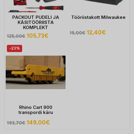
PACKOUT PUDELI JA
Tööriistakott Milwaukee
KÄSITÖÖRIISTA
KOMPLEKT
Algne
Praegune
12,40
€
15,00
€
Algne
Praegune
105,73
€
125,00
€
hind
hind
hind
hind
oli:
on:
-23%
oli:
on:
15,00€.
12,40€.
125,00€.
105,73€.
Rhino Cart 900
transpordi käru
Algne
Praegune
149,00
€
193,70
€
hind
hind