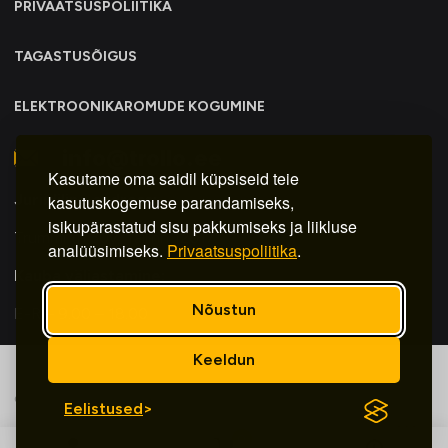
PRIVAATSUSPOLIITIKA
TAGASTUSÕIGUS
ELEKTROONIKAROMUDE KOGUMINE
info@trollo.ee
Kasutame oma saidil küpsiseid teie
Juriidiline aadress:
kasutuskogemuse parandamiseks,
isikupärastatud sisu pakkumiseks ja liikluse
Trummi tn 30y, Tallinn 12617
analüüsimiseks.
Privaatsuspoliitika
.
Kauba väljastamine:
Nõustun
E-R – 9.00 – 18.00
Keeldun
© 2025 by Veebiagentuur
Eelistused
0