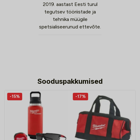
2019. aastast Eesti turul
tegutsev tööriistade ja
tehnika müügile
spetsialiseerunud ettevõte.
Sooduspakkumised
-15%
-17%