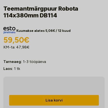
Teemantmärgpuur Robota
114x380mm DB114
Kuumakse alates
5,06
€
/ 12 kuud
59,50
€
KM-ta:
47,98
€
Tarneaeg:
1-3 tööpäeva
Laos:
1
tk
Teemantmärgpuur
Robota
114x380mm
Lisa korvi
DB114