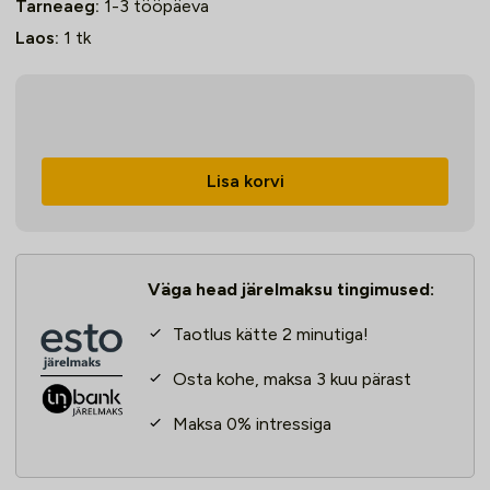
Tarneaeg:
1-3 tööpäeva
Laos:
1
tk
Teemantmärgpuur
Robota
36x350mm
Lisa korvi
DB36
kogus
Väga head järelmaksu tingimused:
Taotlus kätte 2 minutiga!
Osta kohe, maksa 3 kuu pärast
Maksa 0% intressiga