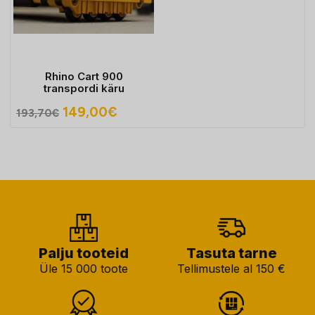
Rhino Cart 900
transpordi käru
Algne
Praegune
149,00
€
193,70
€
hind
hind
oli:
on:
193,70€.
149,00€.
Palju tooteid
Tasuta tarne
Üle 15 000 toote
Tellimustele al 150 €