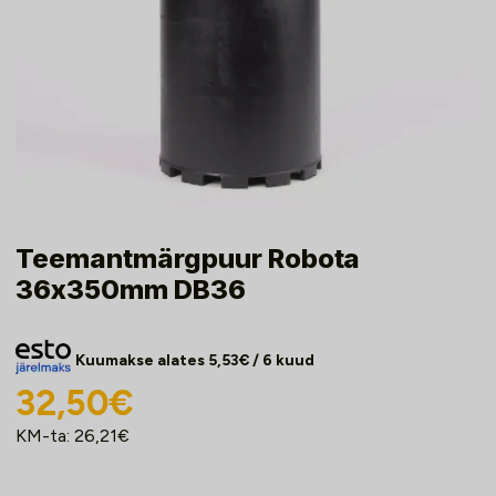
Teemantmärgpuur Robota
36x350mm DB36
Kuumakse alates
5,53
€
/ 6 kuud
32,50
€
KM-ta:
26,21
€