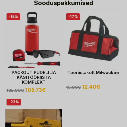
Sooduspakkumised
-15%
-17%
PACKOUT PUDELI JA
Tööriistakott Milwaukee
KÄSITÖÖRIISTA
KOMPLEKT
Algne
Praegune
12,40
€
15,00
€
Algne
Praegune
105,73
€
125,00
€
hind
hind
hind
hind
oli:
on:
-23%
oli:
on:
15,00€.
12,40€.
125,00€.
105,73€.