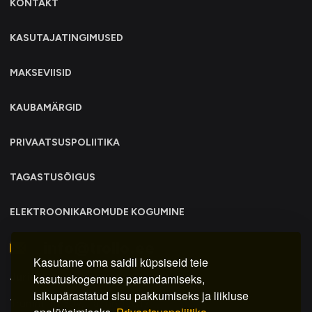
KONTAKT
KASUTAJATINGIMUSED
MAKSEVIISID
KAUBAMÄRGID
PRIVAATSUSPOLIITIKA
TAGASTUSÕIGUS
ELEKTROONIKAROMUDE KOGUMINE
info@trollo.ee
Kasutame oma saidil küpsiseid teie
Juriidiline aadress:
kasutuskogemuse parandamiseks,
isikupärastatud sisu pakkumiseks ja liikluse
Trummi tn 30y, Tallinn 12617