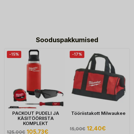
Sooduspakkumised
-15%
-17%
PACKOUT PUDELI JA
Tööriistakott Milwaukee
KÄSITÖÖRIISTA
KOMPLEKT
Algne
Praegune
12,40
€
15,00
€
Algne
Praegune
105,73
€
125,00
€