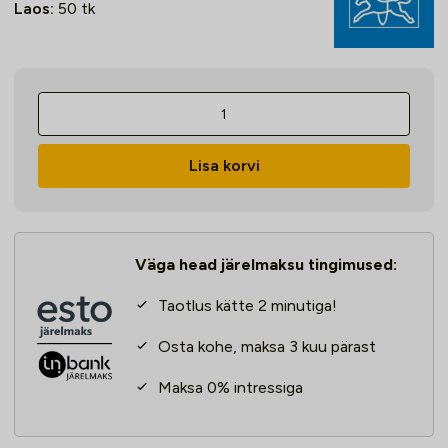
Laos:
50
tk
Lamellketas
PSF
STEELOX
Lisa korvi
125mm
Z60
PFC,
Pferd
Väga head järelmaksu tingimused:
kogus
Taotlus kätte 2 minutiga!
Osta kohe, maksa 3 kuu pärast
Maksa 0% intressiga