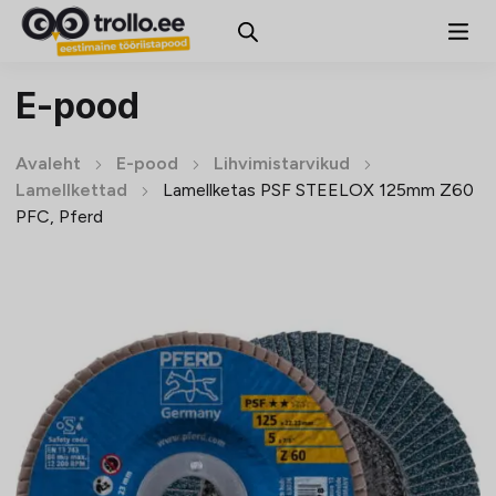
E-pood
Avaleht
E-pood
Lihvimistarvikud
Lamellkettad
Lamellketas PSF STEELOX 125mm Z60
PFC, Pferd