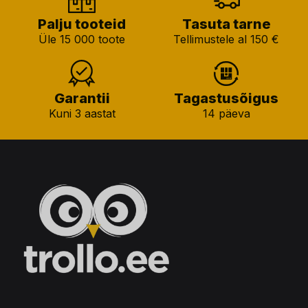
Palju tooteid
Tasuta tarne
Üle 15 000 toote
Tellimustele al 150 €
Garantii
Tagastusõigus
Kuni 3 aastat
14 päeva