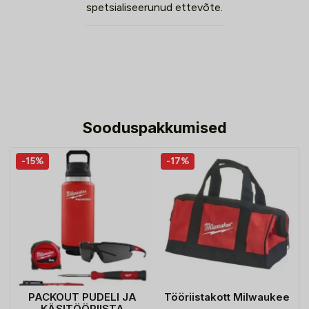
spetsialiseerunud ettevõte.
Sooduspakkumised
-15%
-17%
PACKOUT PUDELI JA
Tööriistakott Milwaukee
KÄSITÖÖRIISTA