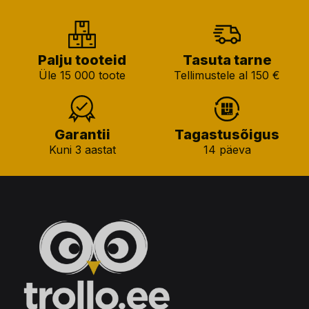
Palju tooteid
Tasuta tarne
Üle 15 000 toote
Tellimustele al 150 €
Garantii
Tagastusõigus
Kuni 3 aastat
14 päeva