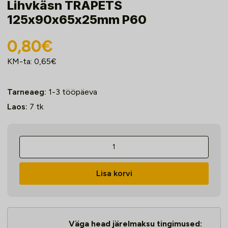
Lihvkäsn TRAPETS
125x90x65x25mm P60
0,80
€
KM-ta:
0,65
€
Tarneaeg:
1-3 tööpäeva
Laos:
7
tk
Lihvkäsn
TRAPETS
125x90x65x25mm
Lisa korvi
P60
kogus
Väga head järelmaksu tingimused: