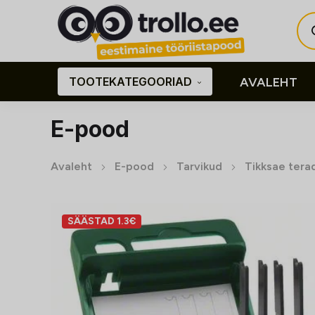
Pro
sea
TOOTEKATEGOORIAD
AVALEHT
E-pood
Avaleht
E-pood
Tarvikud
Tikksae tera
SÄÄSTAD 1.3€