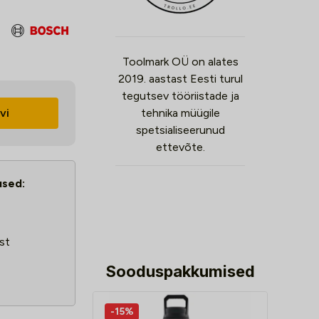
Toolmark OÜ on alates
2019. aastast Eesti turul
tegutsev tööriistade ja
vi
tehnika müügile
spetsialiseerunud
ettevõte.
used:
st
Sooduspakkumised
-15%