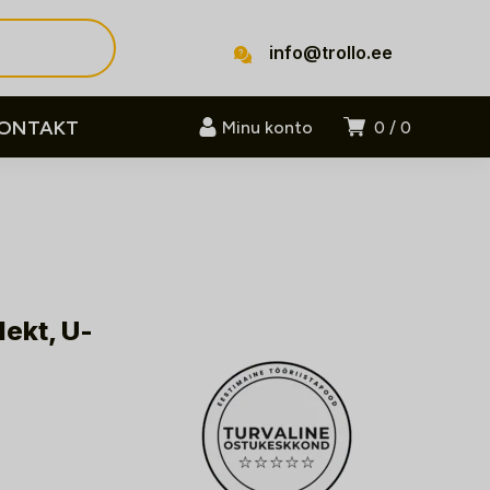
info@trollo.ee
ONTAKT
Minu konto
0
0
ekt, U-