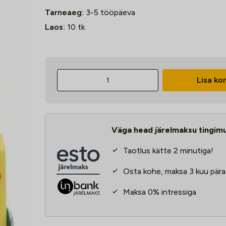
Tarneaeg:
3-5 tööpäeva
Laos:
10
tk
8-
Lisa kor
osaline
tikksaeterade
komplekt,
U-
Väga head järelmaksu tingim
kinnitus
kogus
Taotlus kätte 2 minutiga!
Osta kohe, maksa 3 kuu pära
Maksa 0% intressiga