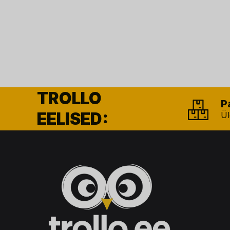
TROLLO
P
EELISED:
Ül