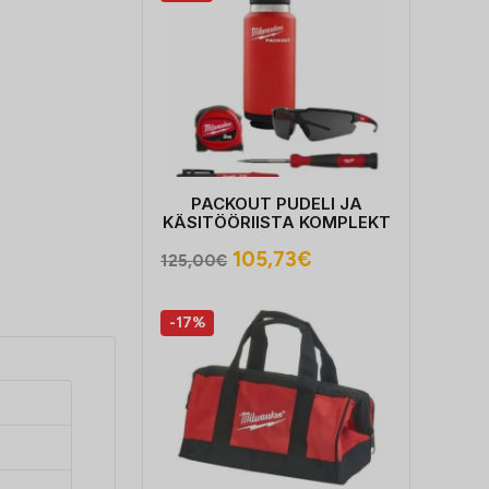
PACKOUT PUDELI JA
KÄSITÖÖRIISTA KOMPLEKT
Algne
Praegune
105,73
€
125,00
€
hind
hind
oli:
on:
-17%
125,00€.
105,73€.