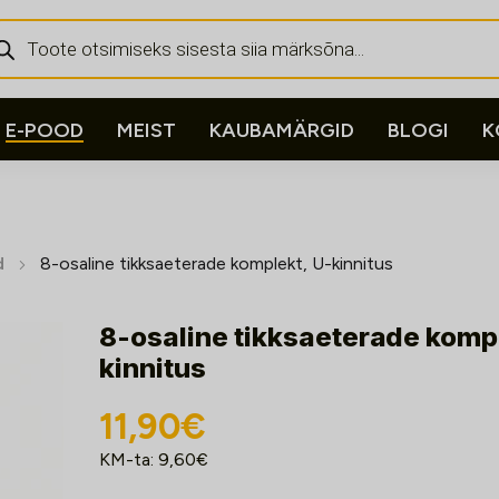
ducts
rch
E-POOD
MEIST
KAUBAMÄRGID
BLOGI
K
d
8-osaline tikksaeterade komplekt, U-kinnitus
8-osaline tikksaeterade kompl
kinnitus
11,90
€
KM-ta:
9,60
€