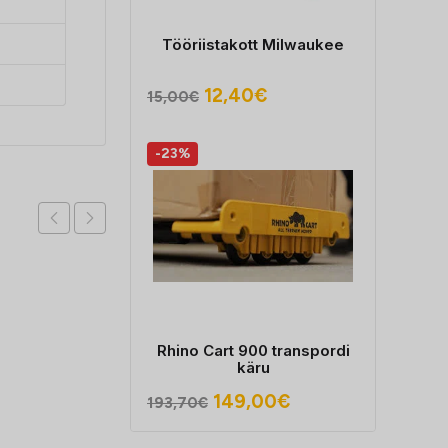
Tööriistakott Milwaukee
Algne
Praegune
12,40
€
15,00
€
hind
hind
oli:
on:
-23%
15,00€.
12,40€.
Rhino Cart 900 transpordi
käru
Algne
Praegune
149,00
€
193,70
€
hind
hind