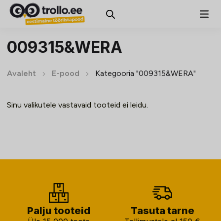
009315&WERA
Avaleht
E-pood
Kategooria "009315&WERA"
Sinu valikutele vastavaid tooteid ei leidu.
Palju tooteid
Tasuta tarne