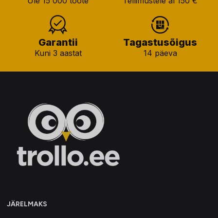
Üle 15 000 toote
Tellimustele al 150 €
Garantii
Tagastusõigus
Kuni 3 aastat
14 päeva
JÄRELMAKS