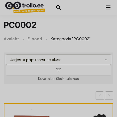
PC0002
Avaleht
E-pood
Kategooria "PC0002"
Kuvatakse üksik tulemus