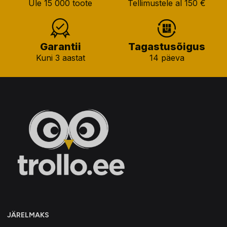
Üle 15 000 toote
Tellimustele al 150 €
Garantii
Tagastusõigus
Kuni 3 aastat
14 päeva
JÄRELMAKS