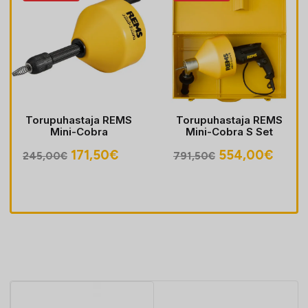
Torupuhastaja REMS
Torupuhastaja REMS
Mini-Cobra
Mini-Cobra S Set
egune
Algne
Praegune
Algne
Prae
171,50
€
554,00
€
245,00
€
791,50
€
hind
hind
hind
hind
oli:
on:
oli:
on:
30€.
245,00€.
171,50€.
791,50€.
554,0