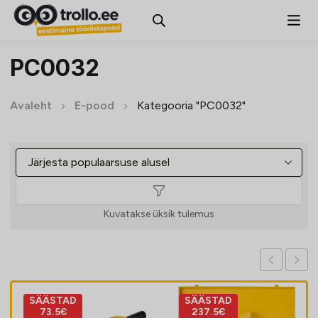
PC0032
Avaleht
E-pood
Kategooria "PC0032"
Kuvatakse üksik tulemus
SÄÄSTAD
SÄÄSTAD
73.5€
237.5€