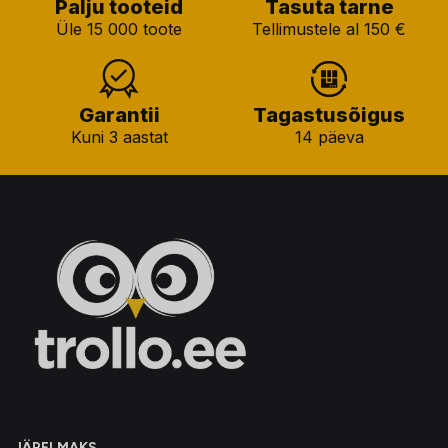
Palju tooteid
Tasuta tarne
Üle 15 000 toote
Tellimustele al 150 €
Garantii
Tagastusõigus
Kuni 3 aastat
14 päeva
JÄRELMAKS