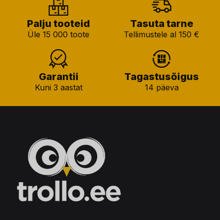
Palju tooteid
Tasuta tarne
Üle 15 000 toote
Tellimustele al 150 €
Garantii
Tagastusõigus
Kuni 3 aastat
14 päeva