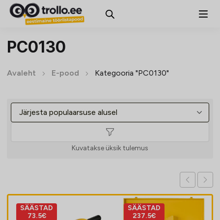
PC0130
Avaleht
E-pood
Kategooria "PC0130"
Kuvatakse üksik tulemus
SÄÄSTAD
SÄÄSTAD
73.5€
237.5€