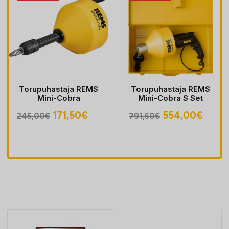
Torupuhastaja REMS
Torupuhastaja REMS
Mini-Cobra
Mini-Cobra S Set
egune
Algne
Praegune
Algne
Prae
171,50
€
554,00
€
245,00
€
791,50
€
hind
hind
hind
hind
oli:
on:
oli:
on:
30€.
245,00€.
171,50€.
791,50€.
554,0