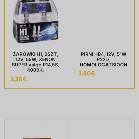
ŻARÓWKI H1, 2SZT,
PIRNI HB4, 12V, 51W
12V, 55W, XENON
P22D,
SUPER valge P14,5S,
HOMOLOGATSIOON
4000K,
3,80
€
HOMOLOGACJA
3,30
€