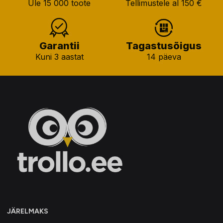
Üle 15 000 toote
Tellimustele al 150 €
Garantii
Tagastusõigus
Kuni 3 aastat
14 päeva
JÄRELMAKS