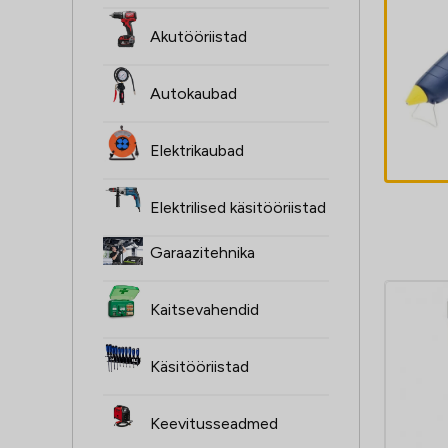
Elektriline
Akutööriistad
naelapüstol
EN330, No8 nael
Autokaubad
15-30mm, Rapid
110,70
€
Elektrikaubad
Elektrilised käsitööriistad
Garaazitehnika
Kaitsevahendid
Käsitööriistad
Keevitusseadmed