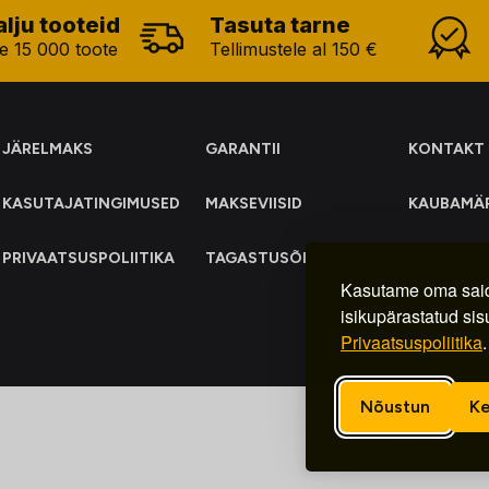
alju tooteid
Tasuta tarne
e 15 000 toote
Tellimustele al 150 €
JÄRELMAKS
GARANTII
KONTAKT
KASUTAJATINGIMUSED
MAKSEVIISID
KAUBAMÄ
PRIVAATSUSPOLIITIKA
TAGASTUSÕIGUS
ELEKTRO
KOGUMIN
Kasutame oma said
isikupärastatud sis
Privaatsuspoliitika
.
Nõustun
Ke