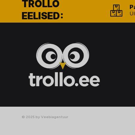
TROLLO
P
EELISED:
Ül
© 2025 by Veebiagentuur