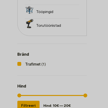
Tööpingid
Torutööriistad
Bränd
Trafimet
(1)
Hind
Minimaalne
Maksimaalne
Filtreeri
Hind:
10€
—
20€