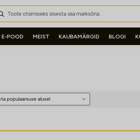
ducts
rch
E-POOD
MEIST
KAUBAMÄRGID
BLOGI
K