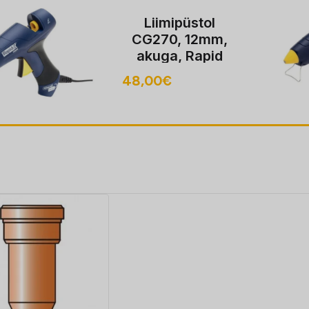
Liimipüstol
CG270, 12mm,
akuga, Rapid
48,00
€