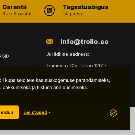
Garantii
Tagastusõigus
Kuni 3 aastat
14 päeva
info@trollo.ee
Juriidiline aadress:
RGID
Trummi tn 30y, Tallinn 12617
ONIKAROMUDE
Kauba väljastamine:
E
il küpsiseid teie kasutuskogemuse parandamiseks,
u pakkumiseks ja liikluse analüüsimiseks.
E-R – 9.00 – 18.00
eldun
Eelistused