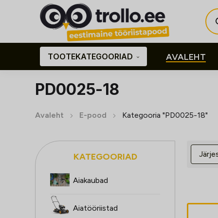
Pro
sea
TOOTEKATEGOORIAD
AVALEHT
PD0025-18
Avaleht
E-pood
Kategooria "PD0025-18"
KATEGOORIAD
Aiakaubad
Aiatööriistad