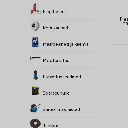
Kingitused
Pla
CB
Kodukaubad
Määrdeained ja keemia
Mõõteriistad
Puhastusseadmed
Soojapuhurid
Suruõhutööriistad
Tarvikud