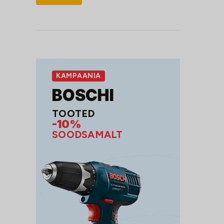
hind
hind
KAMPAANIA
BOSCHI
TOOTED
-10%
SOODSAMALT