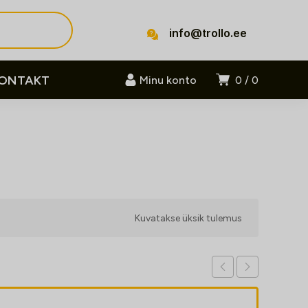
info@trollo.ee
ONTAKT
Minu konto
0
0
Kuvatakse üksik tulemus