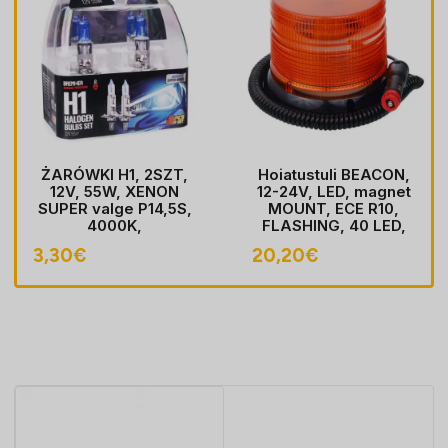
ŻARÓWKI H1, 2SZT,
Hoiatustuli BEACON,
12V, 55W, XENON
12-24V, LED, magnet
SUPER valge P14,5S,
MOUNT, ECE R10,
4000K,
FLASHING, 40 LED,
HOMOLOGACJA
kaabel koos pistik
3,30
€
20,20
€
sobib LIGHTER pesa