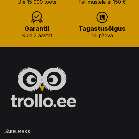
Üle 15 000 toote
Tellimustele al 150 €
Garantii
Tagastusõigus
Kuni 3 aastat
14 päeva
JÄRELMAKS