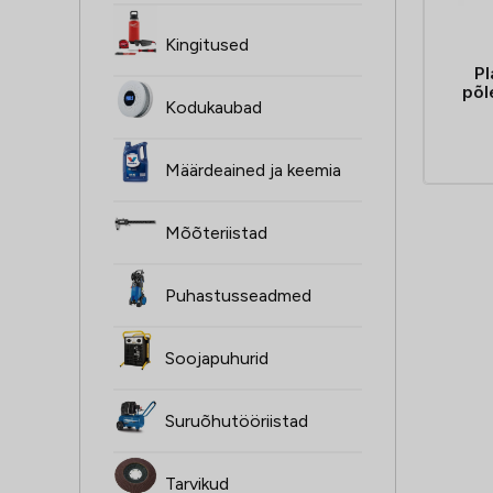
Kingitused
P
põl
Kodukaubad
Määrdeained ja keemia
Mõõteriistad
Puhastusseadmed
Soojapuhurid
Suruõhutööriistad
Tarvikud