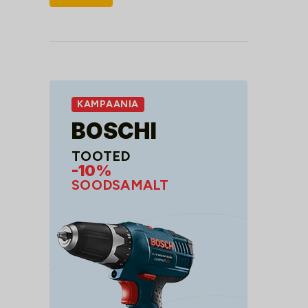
hind
hind
KAMPAANIA
BOSCHI
TOOTED
-10%
SOODSAMALT