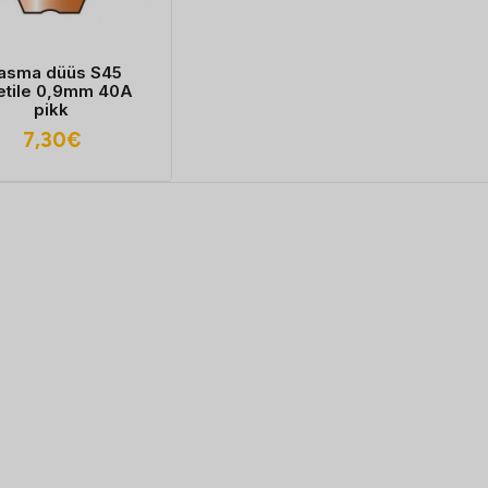
lasma düüs S45
etile 0,9mm 40A
pikk
7,30
€