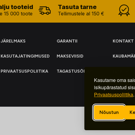
alju tooteid
Tasuta tarne
e 15 000 toote
Tellimustele al 150 €
JÄRELMAKS
GARANTII
KONTAKT
KASUTAJATINGIMUSED
MAKSEVIISID
KAUBAMÄ
PRIVAATSUSPOLIITIKA
TAGASTUSÕIGUS
ELEKTRO
KOGUMIN
Kasutame oma said
isikupärastatud sis
Privaatsuspoliitika
.
Nõustun
Ke