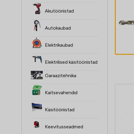
Akutööriistad
Kuivkoristusmasi
n Nilfisk SW250
Autokaubad
Elektrikaubad
Elektrilised käsitööriistad
Garaazitehnika
Kaitsevahendid
Käsitööriistad
Keevitusseadmed