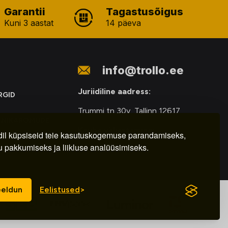
Garantii
Tagastusõigus
Kuni 3 aastat
14 päeva
info@trollo.ee
Juriidiline aadress:
RGID
Trummi tn 30y, Tallinn 12617
ONIKAROMUDE
Kauba väljastamine:
E
il küpsiseid teie kasutuskogemuse parandamiseks,
u pakkumiseks ja liikluse analüüsimiseks.
E-R – 9.00 – 18.00
eldun
Eelistused