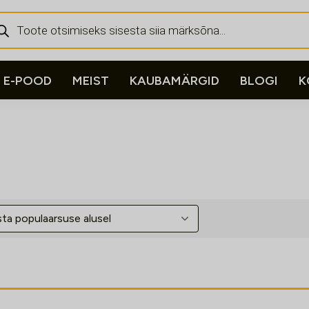
ducts
rch
E-POOD
MEIST
KAUBAMÄRGID
BLOGI
K