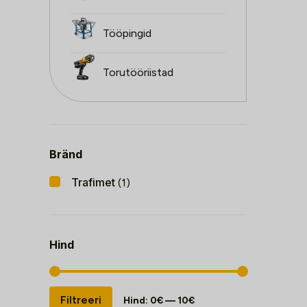
Tööpingid
Torutööriistad
Bränd
Trafimet
(1)
Hind
Minimaalne
Maksimaalne
Filtreeri
Hind:
0€
—
10€