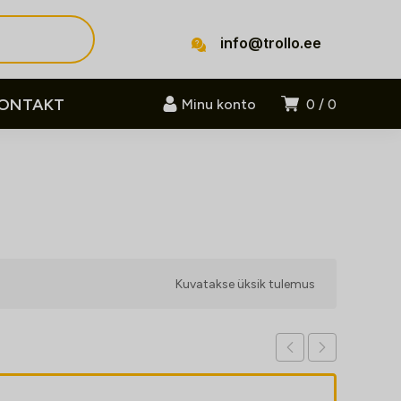
info@trollo.ee
ONTAKT
Minu konto
0
0
Kuvatakse üksik tulemus