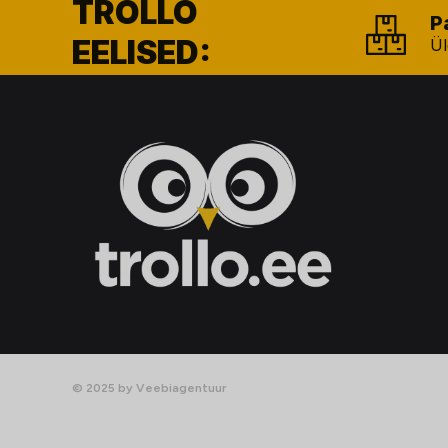
TROLLO
P
EELISED:
Ül
© 2025 by Veebiagentuur