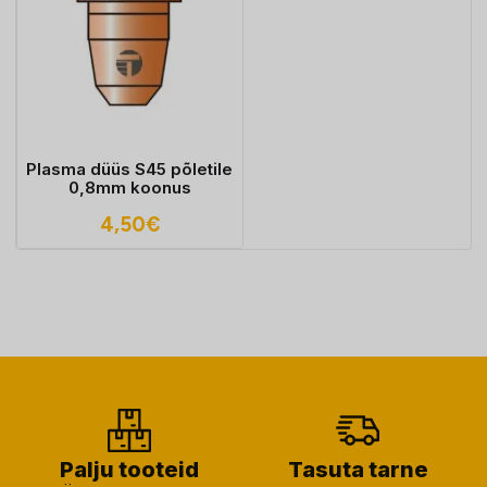
Plasma düüs S45 põletile
0,8mm koonus
4,50
€
Palju tooteid
Tasuta tarne