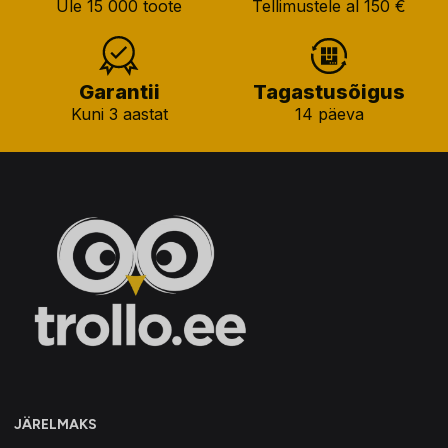
Üle 15 000 toote
Tellimustele al 150 €
Garantii
Tagastusõigus
Kuni 3 aastat
14 päeva
JÄRELMAKS