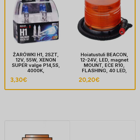
ŻARÓWKI H1, 2SZT,
Hoiatustuli BEACON,
12V, 55W, XENON
12-24V, LED, magnet
SUPER valge P14,5S,
MOUNT, ECE R10,
4000K,
FLASHING, 40 LED,
HOMOLOGACJA
kaabel koos pistik
3,30
€
20,20
€
sobib LIGHTER pesa