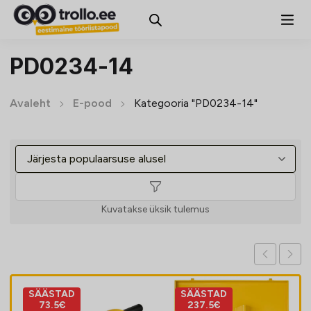
PD0234-14
Avaleht
E-pood
Kategooria "PD0234-14"
Kuvatakse üksik tulemus
SÄÄSTAD
SÄÄSTAD
73.5€
237.5€