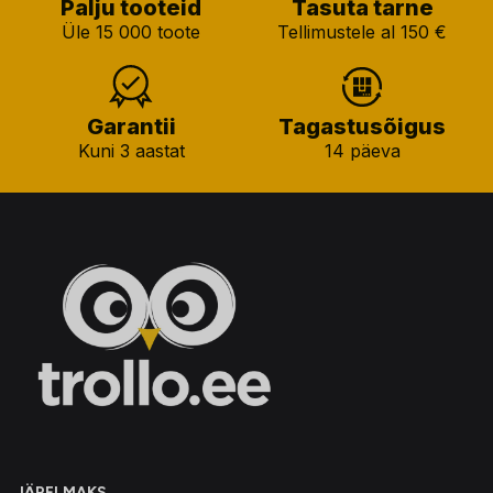
Palju tooteid
Tasuta tarne
Üle 15 000 toote
Tellimustele al 150 €
Garantii
Tagastusõigus
Kuni 3 aastat
14 päeva
JÄRELMAKS