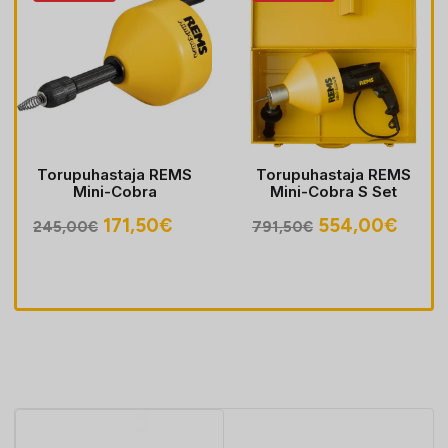
Torupuhastaja REMS
Torupuhastaja REMS
Mini-Cobra
Mini-Cobra S Set
egune
Algne
Praegune
Algne
Prae
171,50
€
554,00
€
245,00
€
791,50
€
hind
hind
hind
hind
oli:
on:
oli:
on:
30€.
245,00€.
171,50€.
791,50€.
554,0