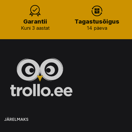
Garantii
Tagastusõigus
Kuni 3 aastat
14 päeva
JÄRELMAKS