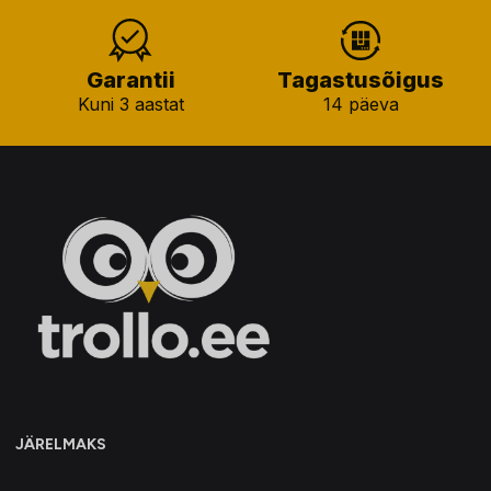
Garantii
Tagastusõigus
Kuni 3 aastat
14 päeva
JÄRELMAKS