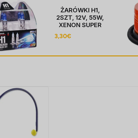
ŻARÓWKI H1,
2SZT, 12V, 55W,
XENON SUPER
valge P14,5S,
3,30
€
4000K,
HOMOLOGACJA