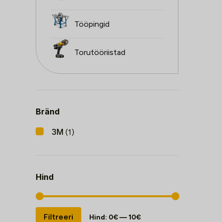
Tööpingid
Torutööriistad
Bränd
3M
(1)
Hind
Minimaalne
Maksimaalne
Filtreeri
Hind:
0€
—
10€