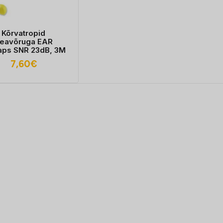
Kõrvatropid
eavõruga EAR
aps SNR 23dB, 3M
7,60
€