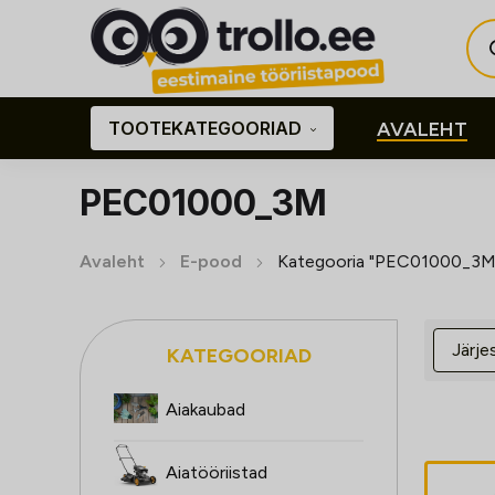
Pro
sea
TOOTEKATEGOORIAD
AVALEHT
PEC01000_3M
Avaleht
E-pood
Kategooria "PEC01000_3M
KATEGOORIAD
Aiakaubad
Aiatööriistad