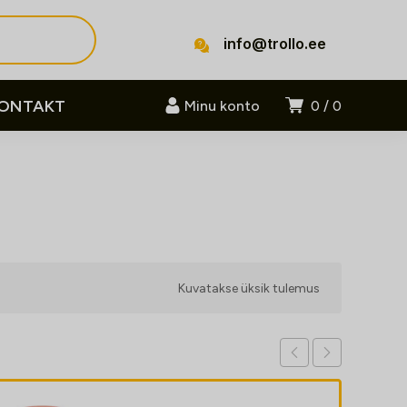
info@trollo.ee
ONTAKT
Minu konto
0
0
Kuvatakse üksik tulemus