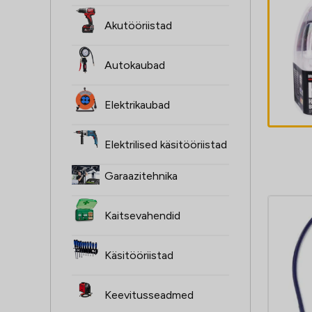
ŻARÓWKI H4,
Akutööriistad
2SZT, 12V,
60/55W, XENON
Autokaubad
SUPER valge
4,60
€
P43T, 4000K,
Elektrikaubad
HOMOLOGACJA
Elektrilised käsitööriistad
Garaazitehnika
Kaitsevahendid
Käsitööriistad
Keevitusseadmed