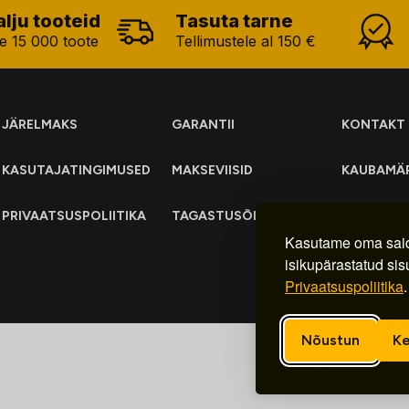
alju tooteid
Tasuta tarne
e 15 000 toote
Tellimustele al 150 €
JÄRELMAKS
GARANTII
KONTAKT
KASUTAJATINGIMUSED
MAKSEVIISID
KAUBAMÄ
PRIVAATSUSPOLIITIKA
TAGASTUSÕIGUS
ELEKTRO
KOGUMIN
Kasutame oma said
isikupärastatud sis
Privaatsuspoliitika
.
Nõustun
Ke