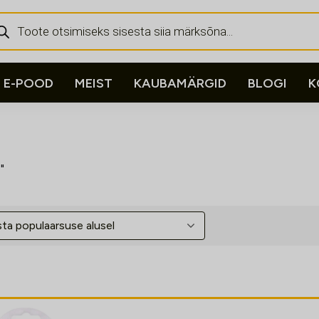
ducts
rch
E-POOD
MEIST
KAUBAMÄRGID
BLOGI
K
"