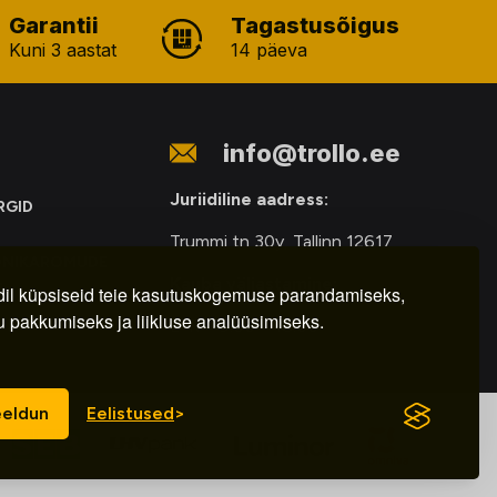
Garantii
Tagastusõigus
Kuni 3 aastat
14 päeva
info@trollo.ee
Juriidiline aadress:
RGID
Trummi tn 30y, Tallinn 12617
ONIKAROMUDE
Kauba väljastamine:
E
il küpsiseid teie kasutuskogemuse parandamiseks,
u pakkumiseks ja liikluse analüüsimiseks.
E-R – 9.00 – 18.00
eldun
Eelistused