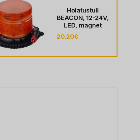
Hoiatustuli
BEACON, 12-24V,
LED, magnet
MOUNT, ECE
20,20
€
R10, FLASHING,
40 LED, kaabel
koos pistik sobib
LIGHTER pesa