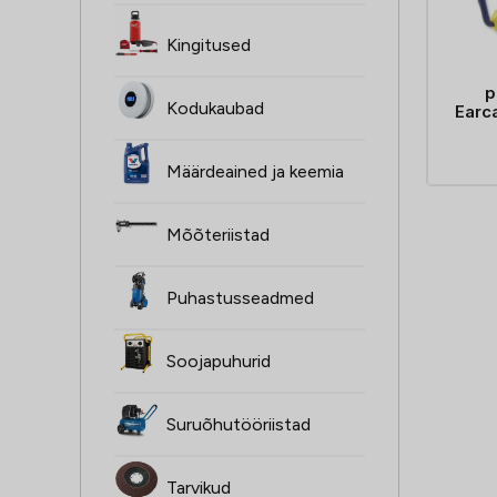
Kingitused
p
Kodukaubad
Earc
Määrdeained ja keemia
Mõõteriistad
Puhastusseadmed
Soojapuhurid
Suruõhutööriistad
Tarvikud