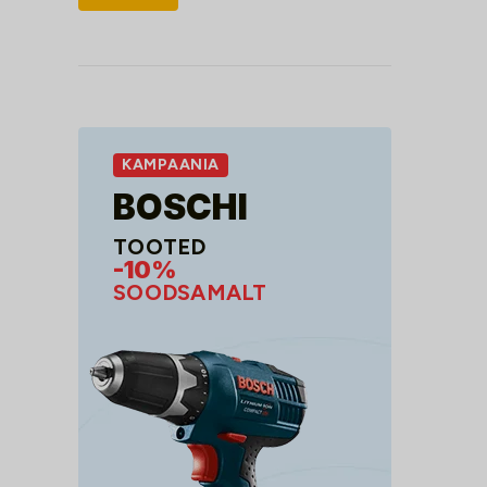
hind
hind
KAMPAANIA
BOSCHI
TOOTED
-10%
SOODSAMALT