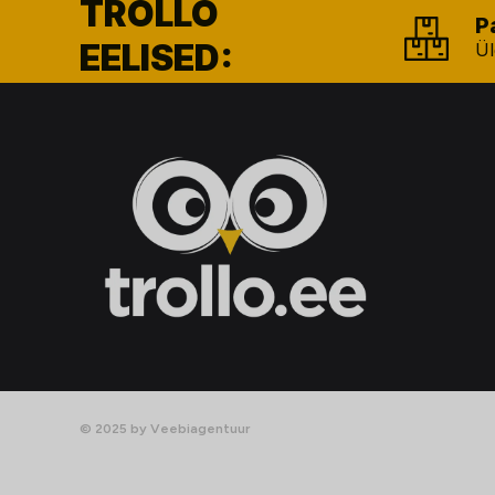
TROLLO
P
EELISED:
Ül
© 2025 by Veebiagentuur