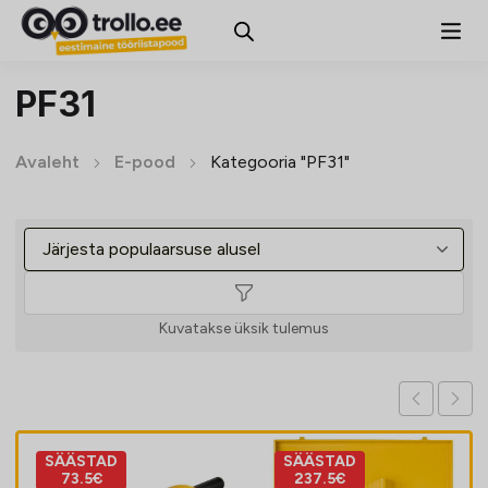
PF31
Avaleht
E-pood
Kategooria "PF31"
Kuvatakse üksik tulemus
SÄÄSTAD
SÄÄSTAD
73.5€
237.5€