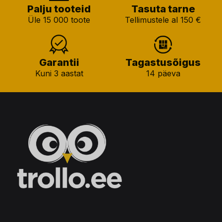
Palju tooteid
Tasuta tarne
Üle 15 000 toote
Tellimustele al 150 €
Garantii
Tagastusõigus
Kuni 3 aastat
14 päeva