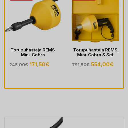
Torupuhastaja REMS
Torupuhastaja REMS
Mini-Cobra
Mini-Cobra S Set
egune
Algne
Praegune
Algne
Prae
171,50
€
554,00
€
245,00
€
791,50
€
hind
hind
hind
hind
oli:
on:
oli:
on:
30€.
245,00€.
171,50€.
791,50€.
554,0