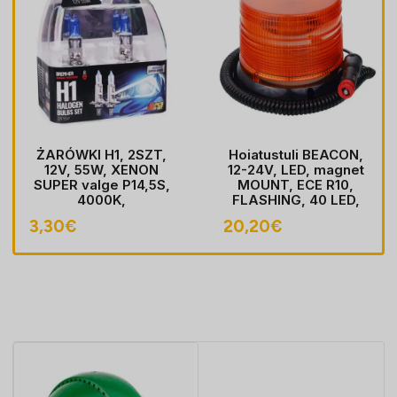
ŻARÓWKI H1, 2SZT,
Hoiatustuli BEACON,
12V, 55W, XENON
12-24V, LED, magnet
SUPER valge P14,5S,
MOUNT, ECE R10,
4000K,
FLASHING, 40 LED,
HOMOLOGACJA
kaabel koos pistik
3,30
€
20,20
€
sobib LIGHTER pesa