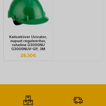
Kaitsekiiver Uvicator,
nupust reguleeritav,
roheline G3000NU
G3000NUV-GP, 3M
28,30
€