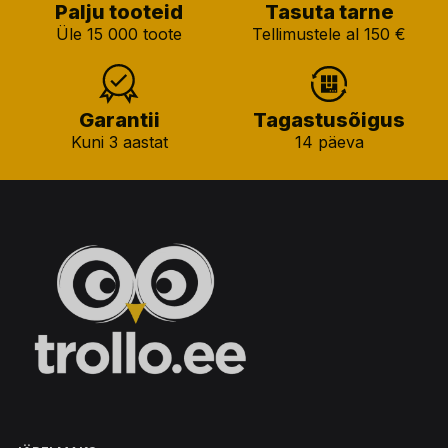
Palju tooteid
Tasuta tarne
Üle 15 000 toote
Tellimustele al 150 €
Garantii
Tagastusõigus
Kuni 3 aastat
14 päeva