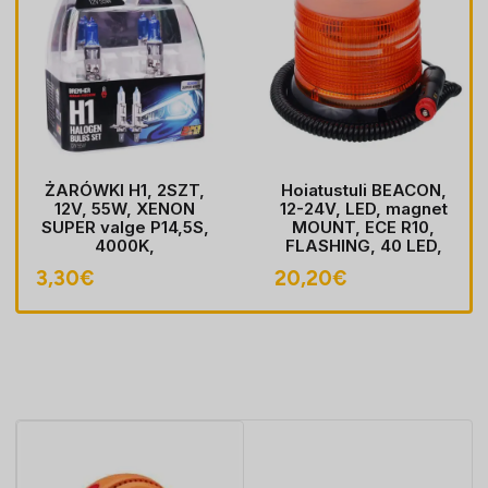
ŻARÓWKI H1, 2SZT,
Hoiatustuli BEACON,
12V, 55W, XENON
12-24V, LED, magnet
SUPER valge P14,5S,
MOUNT, ECE R10,
4000K,
FLASHING, 40 LED,
HOMOLOGACJA
kaabel koos pistik
3,30
€
20,20
€
sobib LIGHTER pesa