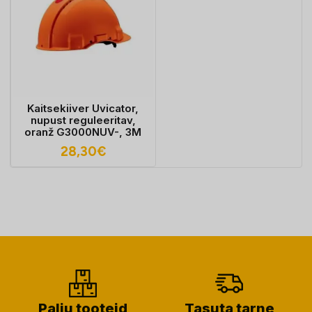
Kaitsekiiver Uvicator,
nupust reguleeritav,
oranž G3000NUV-, 3M
28,30
€
Palju tooteid
Tasuta tarne