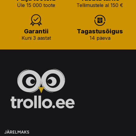
Üle 15 000 toote
Tellimustele al 150 €
Garantii
Tagastusõigus
Kuni 3 aastat
14 päeva
JÄRELMAKS