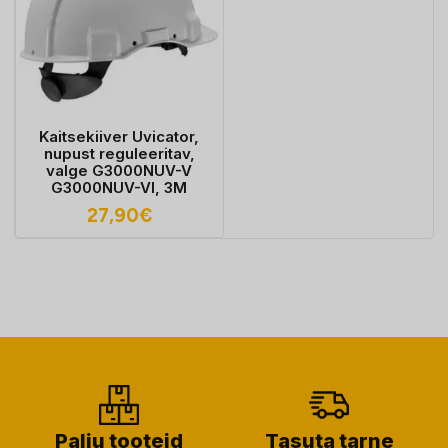
Kaitsekiiver Uvicator,
nupust reguleeritav,
valge G3000NUV-V
G3000NUV-VI, 3M
27,90
€
Palju tooteid
Tasuta tarne