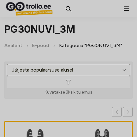
PG30NUVI_3M
Avaleht
E-pood
Kategooria "PG30NUVI_3M"
Kuvatakse üksik tulemus