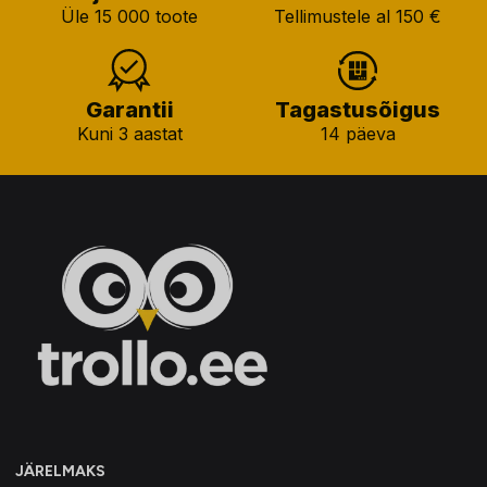
Üle 15 000 toote
Tellimustele al 150 €
Garantii
Tagastusõigus
Kuni 3 aastat
14 päeva
JÄRELMAKS