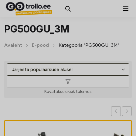
PG500GU_3M
Avaleht
E-pood
Kategooria "PG500GU_3M"
Kuvatakse üksik tulemus