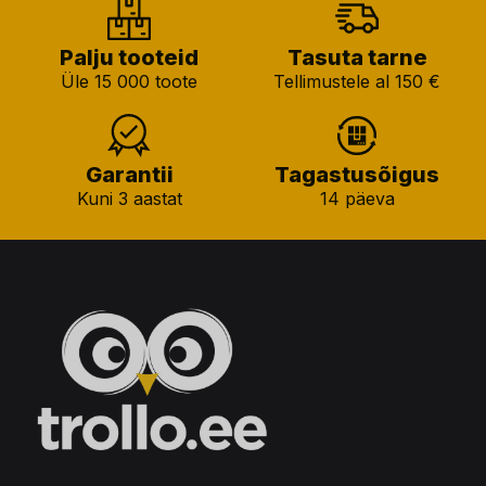
Palju tooteid
Tasuta tarne
Üle 15 000 toote
Tellimustele al 150 €
Garantii
Tagastusõigus
Kuni 3 aastat
14 päeva