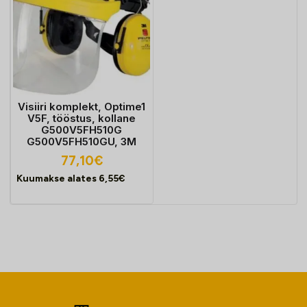
Visiiri komplekt, Optime1
V5F, tööstus, kollane
G500V5FH510G
G500V5FH510GU, 3M
77,10
€
Kuumakse alates
6,55
€