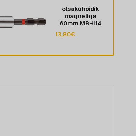
otsakuhoidik
ot
magnetiga
0mm MBHI14
TengTools
36
,80
€