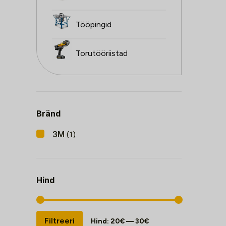
Tööpingid
Torutööriistad
Bränd
3M
(1)
Hind
Minimaalne
Maksimaalne
Filtreeri
Hind:
20€
—
30€