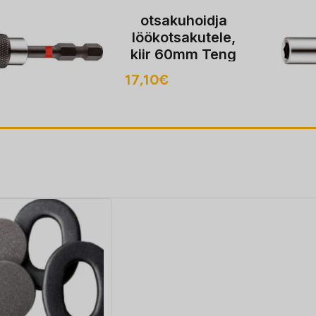
tsakuhoidja
ökotsakutele,
ir 60mm Teng
6
Tools
10
€
13