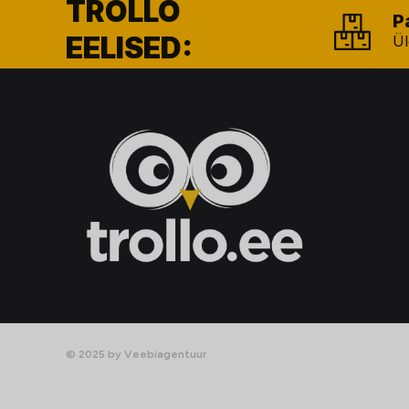
TROLLO
P
EELISED:
Ül
© 2025 by Veebiagentuur