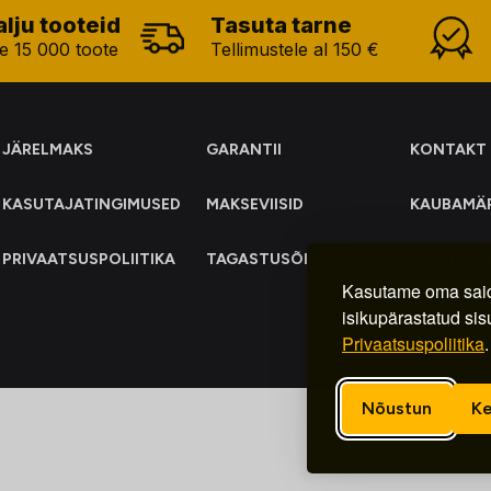
alju tooteid
Tasuta tarne
e 15 000 toote
Tellimustele al 150 €
JÄRELMAKS
GARANTII
KONTAKT
KASUTAJATINGIMUSED
MAKSEVIISID
KAUBAMÄ
PRIVAATSUSPOLIITIKA
TAGASTUSÕIGUS
ELEKTRO
KOGUMIN
Kasutame oma said
isikupärastatud sis
Privaatsuspoliitika
.
Nõustun
Ke