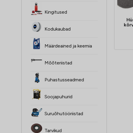
Kingitused
Hü
kõr
Kodukaubad
Määrdeained ja keemia
Mõõteriistad
Puhastusseadmed
Soojapuhurid
Suruõhutööriistad
Tarvikud