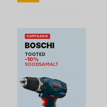
hind
hind
KAMPAANIA
BOSCHI
TOOTED
-10%
SOODSAMALT