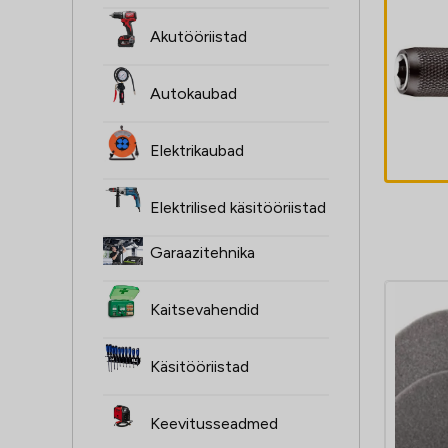
o
Akutööriistad
ermekaliiber
lö
TengTools
ki
TGMMUNC
Autokaubad
17,
Elektrikaubad
Elektrilised käsitööriistad
Garaazitehnika
Kaitsevahendid
Käsitööriistad
Keevitusseadmed