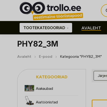
Pro
sea
TOOTEKATEGOORIAD
AVALEHT
PHY82_3M
Avaleht
E-pood
Kategooria "PHY82_3M"
KATEGOORIAD
Aiakaubad
Aiatööriistad