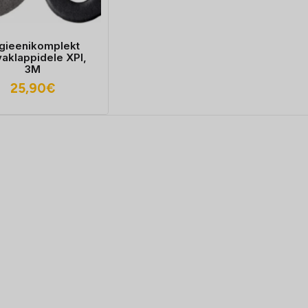
gieenikomplekt
vaklappidele XPI,
3M
25,90
€