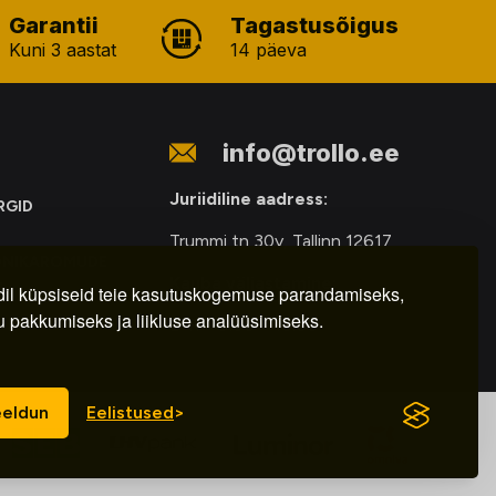
Garantii
Tagastusõigus
Kuni 3 aastat
14 päeva
info@trollo.ee
Juriidiline aadress:
RGID
Trummi tn 30y, Tallinn 12617
ONIKAROMUDE
Kauba väljastamine:
E
il küpsiseid teie kasutuskogemuse parandamiseks,
u pakkumiseks ja liikluse analüüsimiseks.
E-R – 9.00 – 18.00
eldun
Eelistused