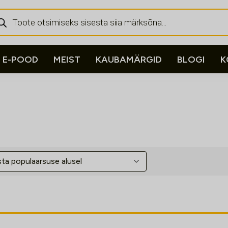
ducts
rch
E-POOD
MEIST
KAUBAMÄRGID
BLOGI
K