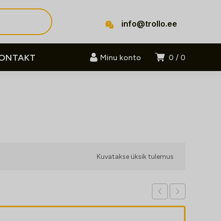
info@trollo.ee
ONTAKT
Minu konto
0
0
Kuvatakse üksik tulemus