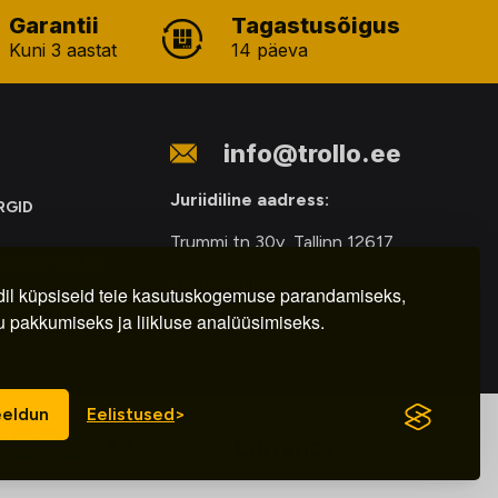
Garantii
Tagastusõigus
Kuni 3 aastat
14 päeva
info@trollo.ee
Juriidiline aadress:
RGID
Trummi tn 30y, Tallinn 12617
ONIKAROMUDE
Kauba väljastamine:
E
il küpsiseid teie kasutuskogemuse parandamiseks,
u pakkumiseks ja liikluse analüüsimiseks.
E-R – 9.00 – 18.00
eldun
Eelistused