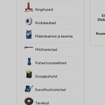
Kingitused
E
Stu
Kodukaubad
Kuum
Määrdeained ja keemia
Mõõteriistad
Puhastusseadmed
Soojapuhurid
Suruõhutööriistad
Tarvikud