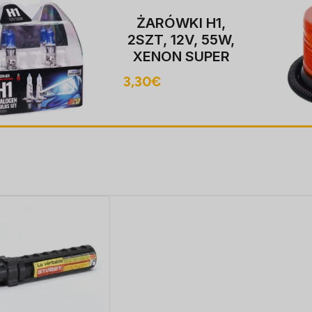
Hoiatustuli
BEACON, 12-24V,
LED, magnet
MOUNT, ECE
20,20
€
R10, FLASHING,
40 LED, kaabel
koos pistik sobib
LIGHTER pesa