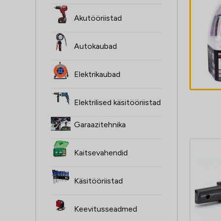
ŻARÓWKI H1,
Akutööriistad
2SZT, 12V, 55W,
XENON SUPER
Autokaubad
valge P14,5S,
3,30
€
4000K,
Elektrikaubad
HOMOLOGACJA
Elektrilised käsitööriistad
Garaazitehnika
Kaitsevahendid
Käsitööriistad
Keevitusseadmed