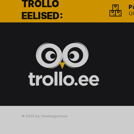
TROLLO
P
EELISED:
Ül
© 2025 by Veebiagentuur