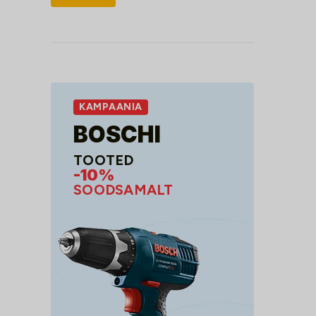
hind
hind
KAMPAANIA
BOSCHI
TOOTED
-10%
SOODSAMALT