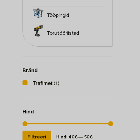
Tööpingid
Torutööriistad
Bränd
Trafimet
(1)
Hind
Minimaalne
Maksimaalne
Filtreeri
Hind:
40€
—
50€