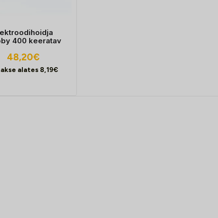
lektroodihoidja
bby 400 keeratav
48,20
€
akse alates
8,19
€