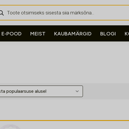
ducts
rch
E-POOD
MEIST
KAUBAMÄRGID
BLOGI
K