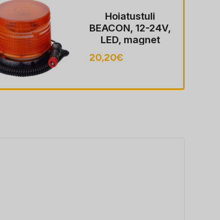
Hoiatustuli
BEACON,12-24V,
LED, magnet
AND SUCTION
48,80
€
CUP MOUNT,
WIRELESS,
ROUND +
REMOTE
juhtimine, ECE
R65, FLASHING,
ROTATING, 45
LED