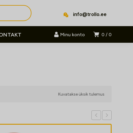
info@trollo.ee
ONTAKT
Minu konto
0
0
Kuvatakse üksik tulemus