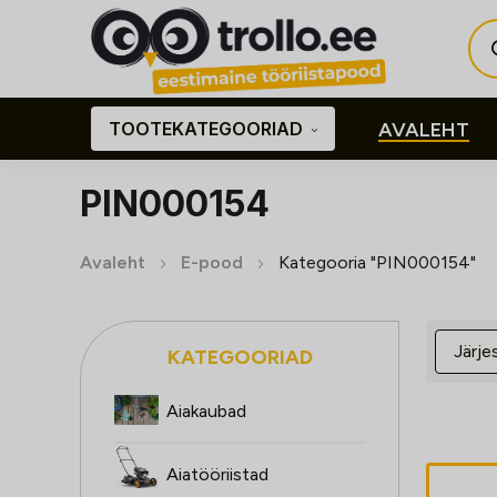
Pro
sea
TOOTEKATEGOORIAD
AVALEHT
PIN000154
Avaleht
E-pood
Kategooria "PIN000154"
KATEGOORIAD
Aiakaubad
Aiatööriistad