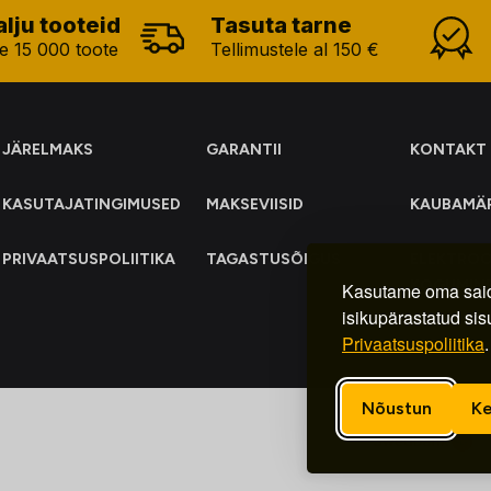
alju tooteid
Tasuta tarne
e 15 000 toote
Tellimustele al 150 €
JÄRELMAKS
GARANTII
KONTAKT
KASUTAJATINGIMUSED
MAKSEVIISID
KAUBAMÄ
PRIVAATSUSPOLIITIKA
TAGASTUSÕIGUS
ELEKTRO
KOGUMIN
Kasutame oma said
isikupärastatud sis
Privaatsuspoliitika
.
Nõustun
Ke