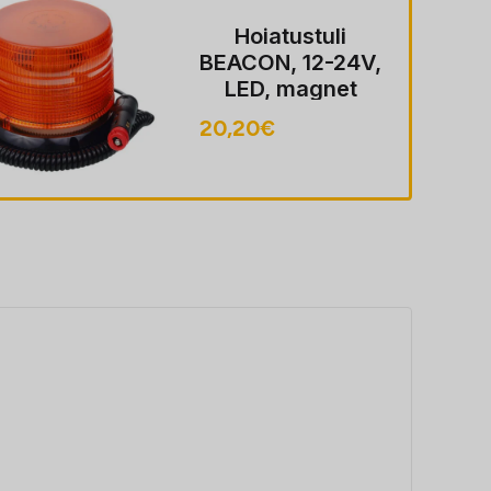
Hoiatustuli
BEACON,12-24V,
LED, magnet
AND SUCTION
48,80
€
CUP MOUNT,
WIRELESS,
ROUND +
REMOTE
juhtimine, ECE
R65, FLASHING,
ROTATING, 45
LED