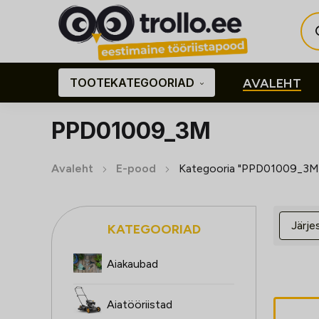
Pro
sea
TOOTEKATEGOORIAD
AVALEHT
PPD01009_3M
Avaleht
E-pood
Kategooria "PPD01009_3M
KATEGOORIAD
Aiakaubad
Aiatööriistad