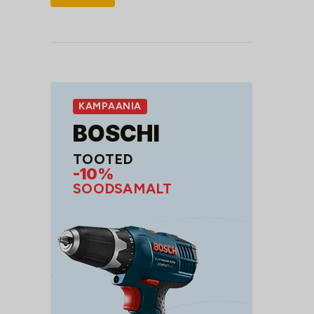
hind
hind
KAMPAANIA
BOSCHI
TOOTED
-10%
SOODSAMALT