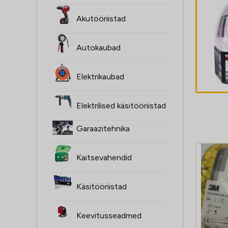
ŻARÓWKI H1,
Akutööriistad
2SZT, 12V, 55W,
XENON SUPER
Autokaubad
valge P14,5S,
3,30
€
4000K,
Elektrikaubad
HOMOLOGACJA
Elektrilised käsitööriistad
Garaazitehnika
Kaitsevahendid
Käsitööriistad
Keevitusseadmed