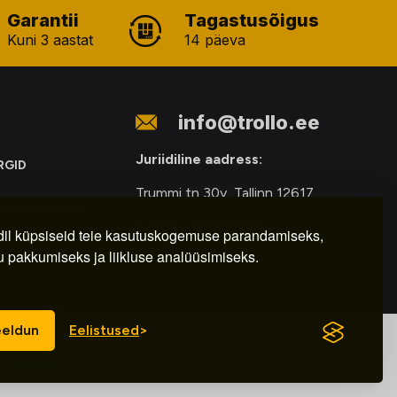
Garantii
Tagastusõigus
Kuni 3 aastat
14 päeva
info@trollo.ee
Juriidiline aadress:
RGID
Trummi tn 30y, Tallinn 12617
ONIKAROMUDE
Kauba väljastamine:
E
il küpsiseid teie kasutuskogemuse parandamiseks,
u pakkumiseks ja liikluse analüüsimiseks.
E-R – 9.00 – 18.00
eldun
Eelistused