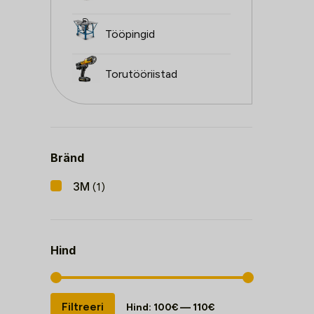
Tööpingid
Torutööriistad
Bränd
3M
(1)
Hind
Minimaalne
Maksimaalne
Filtreeri
Hind:
100€
—
110€