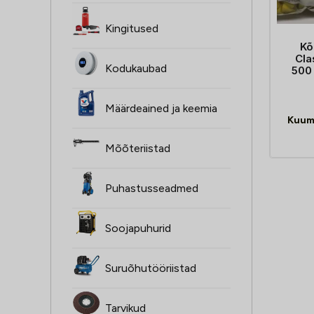
Kingitused
Kõ
Cla
Kodukaubad
500 
Määrdeained ja keemia
Kuum
Mõõteriistad
Puhastusseadmed
Soojapuhurid
Suruõhutööriistad
Tarvikud