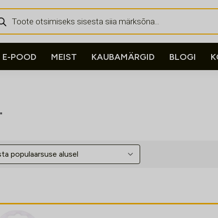
ducts
rch
E-POOD
MEIST
KAUBAMÄRGID
BLOGI
K
"