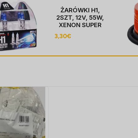
Hoiatustuli
BEACON, 12-24V,
LED, magnet
MOUNT, ECE
20,20
€
R10, FLASHING,
40 LED, kaabel
koos pistik sobib
LIGHTER pesa