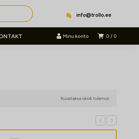
info@trollo.ee
ONTAKT
Minu konto
0
0
Kuvatakse üksik tulemus