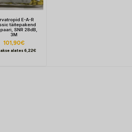
rvatropid E-A-R
ssic täitepakend
paari, SNR 28dB,
3M
101,90
€
akse alates
6,22
€