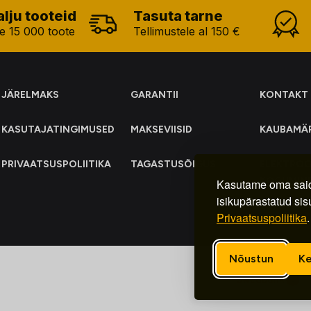
alju tooteid
Tasuta tarne
e 15 000 toote
Tellimustele al 150 €
JÄRELMAKS
GARANTII
KONTAKT
KASUTAJATINGIMUSED
MAKSEVIISID
KAUBAMÄ
PRIVAATSUSPOLIITIKA
TAGASTUSÕIGUS
ELEKTRO
KOGUMIN
Kasutame oma said
isikupärastatud sis
Privaatsuspoliitika
.
Nõustun
Ke