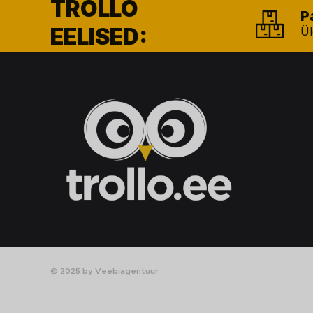
TROLLO
P
EELISED:
Ül
© 2025 by Veebiagentuur