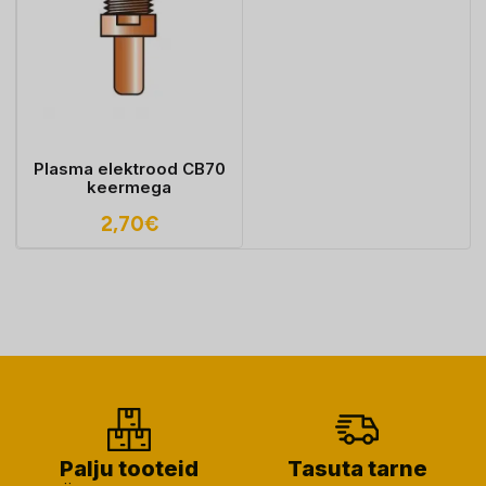
Plasma elektrood CB70
keermega
2,70
€
Palju tooteid
Tasuta tarne