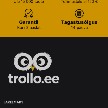
Üle 15 000 toote
Tellimustele al 150 €
Garantii
Tagastusõigus
Kuni 3 aastat
14 päeva
JÄRELMAKS