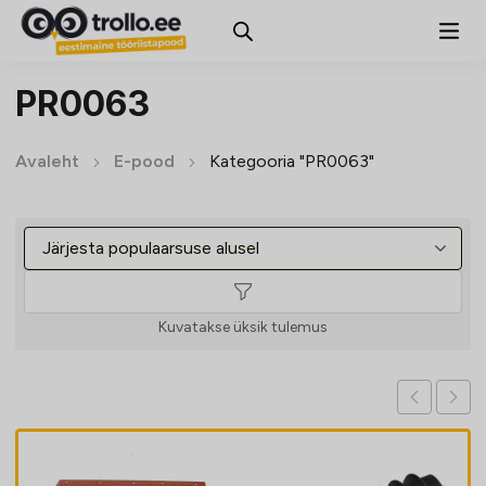
PR0063
Avaleht
E-pood
Kategooria "PR0063"
Kuvatakse üksik tulemus