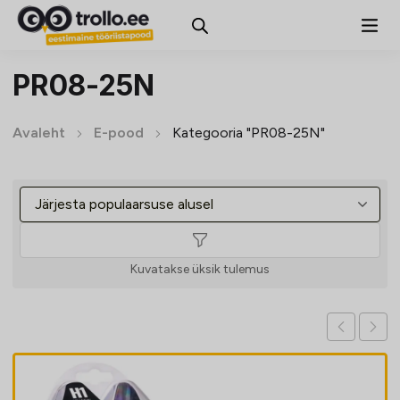
PR08-25N
Avaleht
E-pood
Kategooria "PR08-25N"
Kuvatakse üksik tulemus