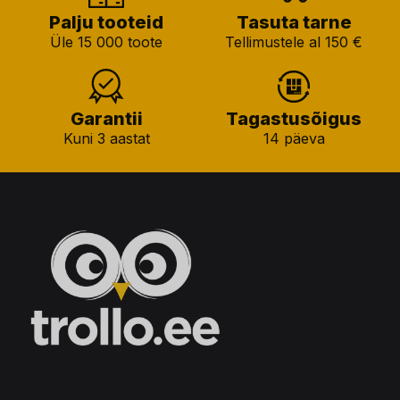
Palju tooteid
Tasuta tarne
Üle 15 000 toote
Tellimustele al 150 €
Garantii
Tagastusõigus
Kuni 3 aastat
14 päeva