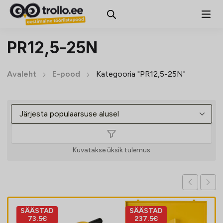
PR12,5-25N
Avaleht
E-pood
Kategooria "PR12,5-25N"
Kuvatakse üksik tulemus
SÄÄSTAD
SÄÄSTAD
73.5€
237.5€