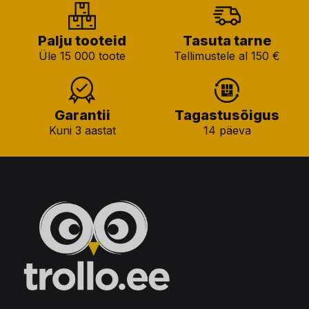
Palju tooteid
Tasuta tarne
Üle 15 000 toote
Tellimustele al 150 €
Garantii
Tagastusõigus
Kuni 3 aastat
14 päeva