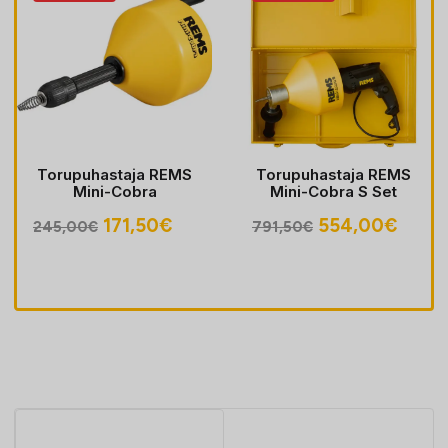
Torupuhastaja REMS
Torupuhastaja REMS
Mini-Cobra
Mini-Cobra S Set
egune
Algne
Praegune
Algne
Prae
171,50
€
554,00
€
245,00
€
791,50
€
hind
hind
hind
hind
oli:
on:
oli:
on:
30€.
245,00€.
171,50€.
791,50€.
554,0