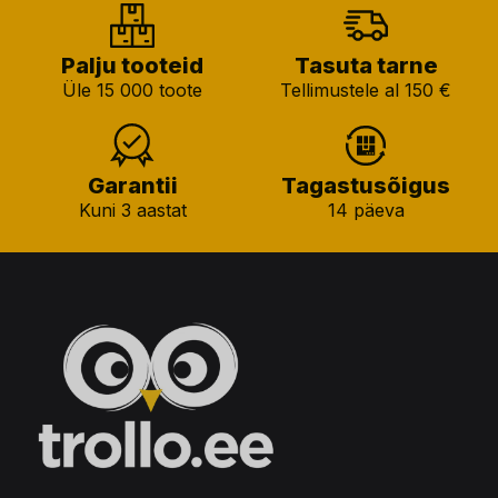
Palju tooteid
Tasuta tarne
Üle 15 000 toote
Tellimustele al 150 €
Garantii
Tagastusõigus
Kuni 3 aastat
14 päeva