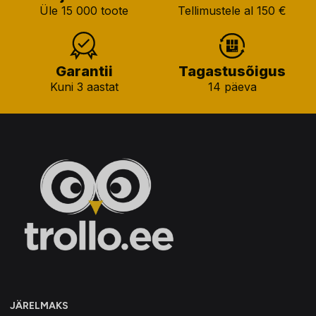
Üle 15 000 toote
Tellimustele al 150 €
Garantii
Tagastusõigus
Kuni 3 aastat
14 päeva
JÄRELMAKS