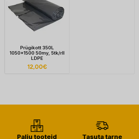
Prügikott 350L
1050x1500 50my, 5tk/rll
LDPE
12,00
€
Palju tooteid
Tasuta tarne