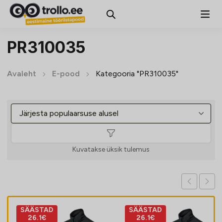
PR310035
Avaleht
E-pood
Kategooria "PR310035"
Kuvatakse üksik tulemus
SÄÄSTAD
SÄÄSTAD
26.1€
26.1€