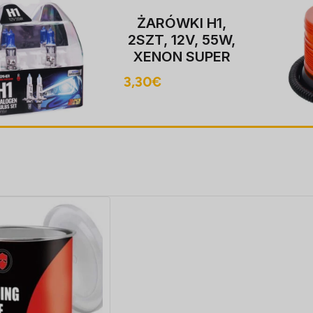
ŻARÓWKI H1,
2SZT, 12V, 55W,
XENON SUPER
valge P14,5S,
3,30
€
4000K,
HOMOLOGACJA