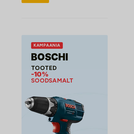
hind
hind
KAMPAANIA
BOSCHI
TOOTED
-10%
SOODSAMALT