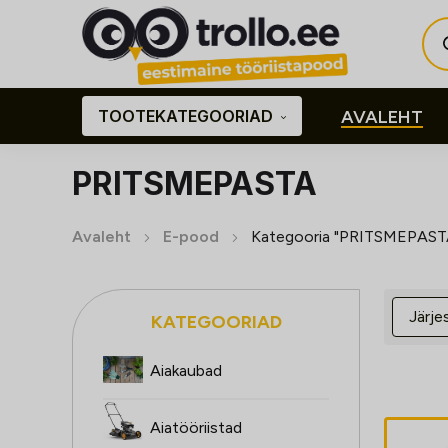
Pro
sea
TOOTEKATEGOORIAD
AVALEHT
PRITSMEPASTA
Avaleht
E-pood
Kategooria "PRITSMEPAST
KATEGOORIAD
Aiakaubad
Aiatööriistad