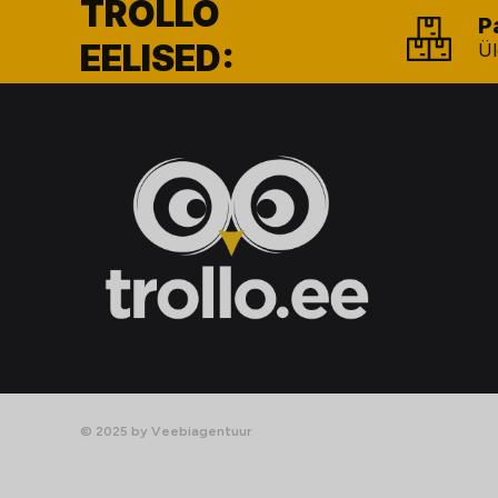
TROLLO
P
EELISED:
Ül
© 2025 by Veebiagentuur