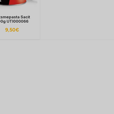
itsmepasta Sacit
00g UTI000066
9,50
€