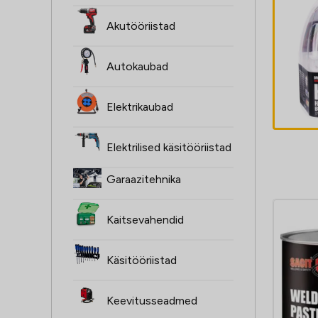
ŻARÓWKI H4,
Akutööriistad
2SZT, 12V,
60/55W, XENON
Autokaubad
SUPER valge
4,60
€
P43T, 4000K,
Elektrikaubad
HOMOLOGACJA
Elektrilised käsitööriistad
Garaazitehnika
Kaitsevahendid
Käsitööriistad
Keevitusseadmed