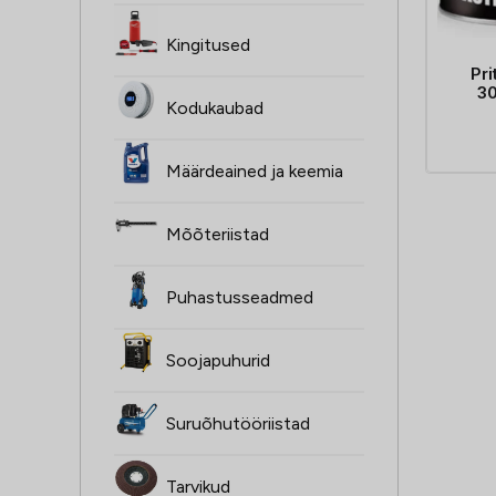
Kingitused
Pr
3
Kodukaubad
Määrdeained ja keemia
Mõõteriistad
Puhastusseadmed
Soojapuhurid
Suruõhutööriistad
Tarvikud