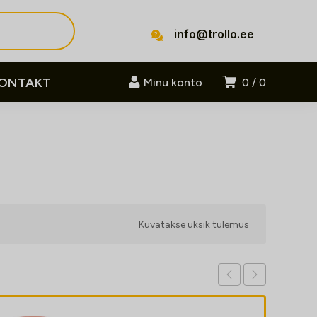
info@trollo.ee
ONTAKT
Minu konto
0
0
Kuvatakse üksik tulemus