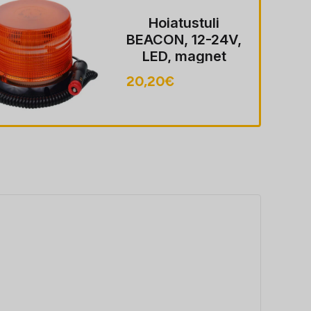
Hoiatustuli
BEACON, 12-24V,
LED, magnet
MOUNT, ECE
20,20
€
R10, FLASHING,
40 LED, kaabel
koos pistik sobib
LIGHTER pesa