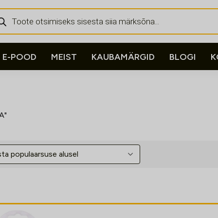
ducts
rch
E-POOD
MEIST
KAUBAMÄRGID
BLOGI
K
A"