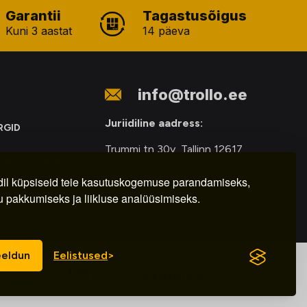
Garantii
Tagastusõigus
Kuni 3 aastat
14 päeva
info@trollo.ee
Juriidiline aadress:
RGID
Trummi tn 30y, Tallinn 12617
ONIKAROMUDE
Kauba väljastamine:
E
il küpsiseid teie kasutuskogemuse parandamiseks,
u pakkumiseks ja liikluse analüüsimiseks.
E-R – 9.00 – 18.00
eldun
Eelistused