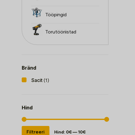
Tööpingid
Torutööriistad
Bränd
Sacit
(1)
Hind
Minimaalne
Maksimaalne
Filtreeri
Hind:
0€
—
10€