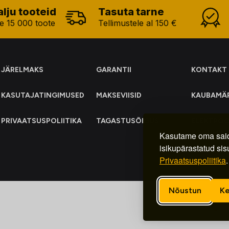
alju tooteid
Tasuta tarne
e 15 000 toote
Tellimustele al 150 €
JÄRELMAKS
GARANTII
KONTAKT
KASUTAJATINGIMUSED
MAKSEVIISID
KAUBAMÄ
PRIVAATSUSPOLIITIKA
TAGASTUSÕIGUS
ELEKTRO
KOGUMIN
Kasutame oma said
isikupärastatud sis
Privaatsuspoliitika
.
Nõustun
Ke