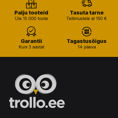
Palju tooteid
Tasuta tarne
Üle 15 000 toote
Tellimustele al 150 €
Garantii
Tagastusõigus
Kuni 3 aastat
14 päeva