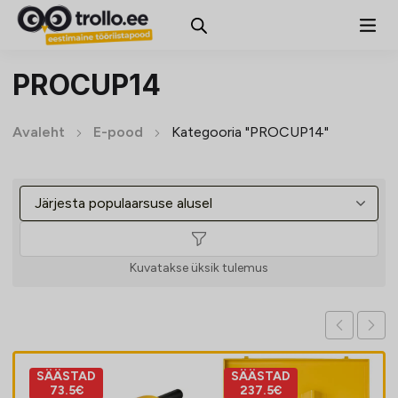
PROCUP14
Avaleht
E-pood
Kategooria "PROCUP14"
Kuvatakse üksik tulemus
SÄÄSTAD
SÄÄSTAD
73.5€
237.5€