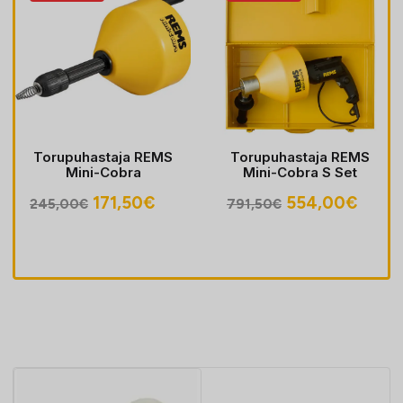
Torupuhastaja REMS
Torupuhastaja REMS
Mini-Cobra
Mini-Cobra S Set
egune
Algne
Praegune
Algne
Prae
171,50
€
554,00
€
245,00
€
791,50
€
hind
hind
hind
hind
oli:
on:
oli:
on:
30€.
245,00€.
171,50€.
791,50€.
554,0