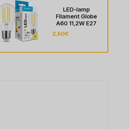
LED-lamp
Filament Globe
A60 11,2W E27
360° 2700K
2,60
€
(1521 lumen)