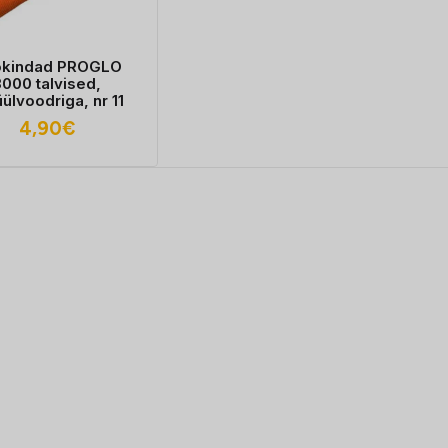
ökindad PROGLO
3000 talvised,
ülvoodriga, nr 11
4,90
€