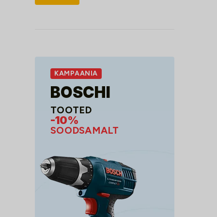
hind
hind
KAMPAANIA
BOSCHI
TOOTED
-10%
SOODSAMALT