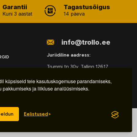
Garantii
Tagastusõigus
Kuni 3 aastat
14 päeva
info@trollo.ee
Juriidiline aadress:
RGID
Trummi tn 30y, Tallinn 12617
ONIKAROMUDE
Kauba väljastamine:
E
il küpsiseid teie kasutuskogemuse parandamiseks,
u pakkumiseks ja liikluse analüüsimiseks.
E-R – 9.00 – 18.00
eldun
Eelistused