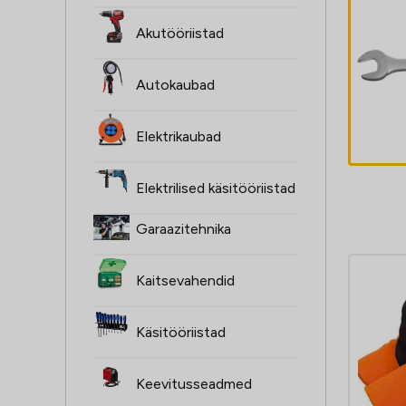
Leht-silmusvõti
Akutööriistad
MAGNUM CP
35mm
Autokaubad
21,00
€
Elektrikaubad
Elektrilised käsitööriistad
Garaazitehnika
Kaitsevahendid
Käsitööriistad
Keevitusseadmed