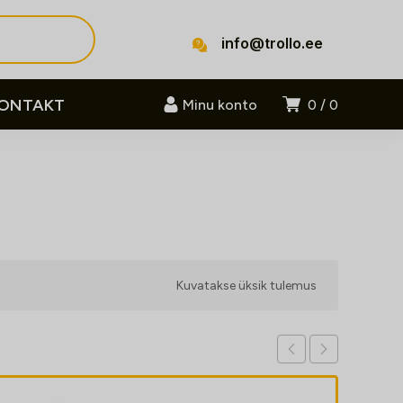
info@trollo.ee
ONTAKT
Minu konto
0
0
Kuvatakse üksik tulemus