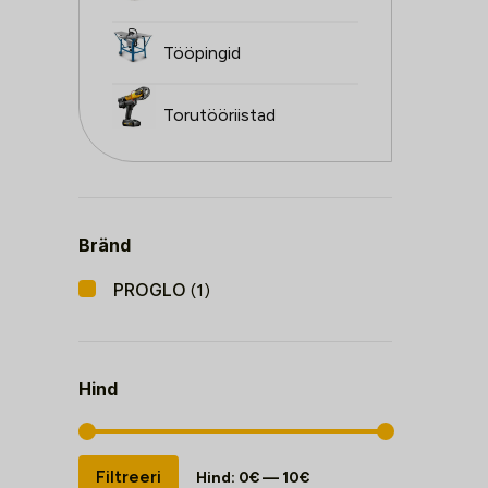
Tööpingid
Torutööriistad
Bränd
PROGLO
(1)
Hind
Minimaalne
Maksimaalne
Filtreeri
Hind:
0€
—
10€