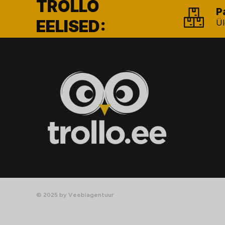
TROLLO
P
EELISED:
Ül
© 2025 by Veebiagentuur