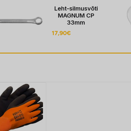
Leht-silmusvõti
MAGNUM CP
33mm
17,90
€