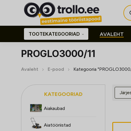
Pro
sea
TOOTEKATEGOORIAD
AVALEHT
PROGLO3000/11
Avaleht
E-pood
Kategooria "PROGLO3000/
KATEGOORIAD
Aiakaubad
Aiatööriistad