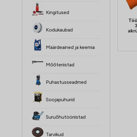
Kingitused
Tö
Kodukaubad
akrü
Määrdeained ja keemia
Mõõteriistad
Puhastusseadmed
Soojapuhurid
Suruõhutööriistad
Tarvikud