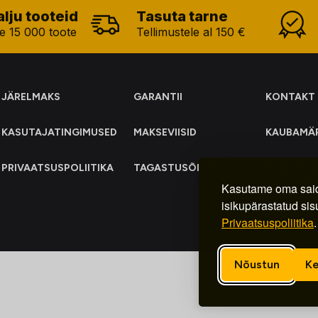
alju tooteid
Tasuta tarne
e 15 000 toote
Tellimustele al 150 €
JÄRELMAKS
GARANTII
KONTAKT
KASUTAJATINGIMUSED
MAKSEVIISID
KAUBAMÄ
PRIVAATSUSPOLIITIKA
TAGASTUSÕIGUS
ELEKTRO
KOGUMIN
Kasutame oma said
isikupärastatud sis
Privaatsuspoliitika
.
Nõustun
Ke