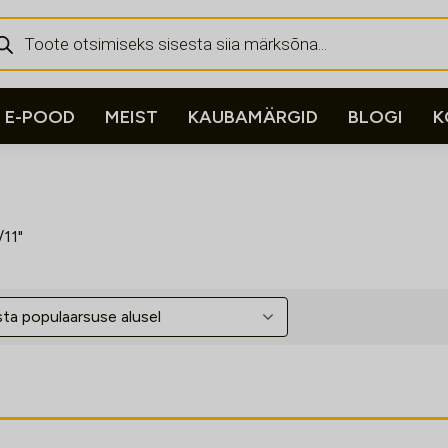
ducts
rch
E-POOD
MEIST
KAUBAMÄRGID
BLOGI
K
11"