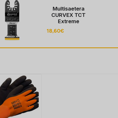
Multisaetera
CURVEX TCT
Extreme
35/96mm metall
18,60
€