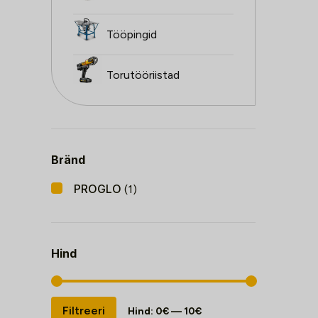
Tööpingid
Torutööriistad
Bränd
PROGLO
(1)
Hind
Minimaalne
Maksimaalne
Filtreeri
Hind:
0€
—
10€