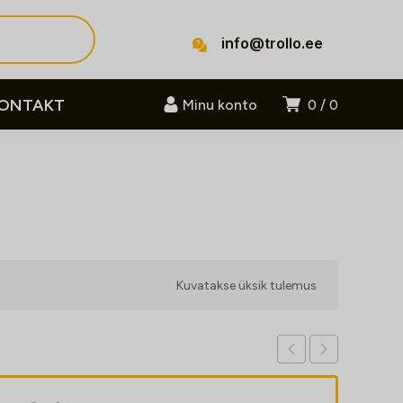
info@trollo.ee
ONTAKT
Minu konto
0
0
Kuvatakse üksik tulemus