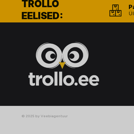
TROLLO
P
EELISED:
Ül
© 2025 by Veebiagentuur