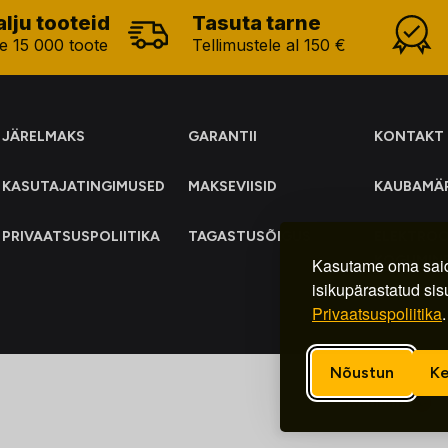
alju tooteid
Tasuta tarne
e 15 000 toote
Tellimustele al 150 €
JÄRELMAKS
GARANTII
KONTAKT
KASUTAJATINGIMUSED
MAKSEVIISID
KAUBAMÄ
PRIVAATSUSPOLIITIKA
TAGASTUSÕIGUS
ELEKTRO
KOGUMIN
Kasutame oma said
isikupärastatud sis
Privaatsuspoliitika
.
Nõustun
Ke