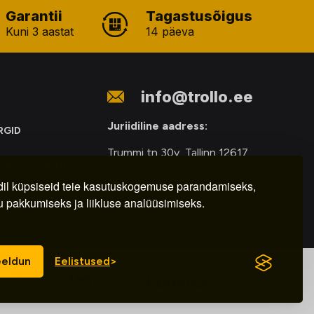
Garantii
Tagastusõigus
Kuni 3 aastat
14 päeva
info@trollo.ee
Juriidiline aadress:
RGID
Trummi tn 30y, Tallinn 12617
ONIKAROMUDE
Kauba väljastamine:
E
il küpsiseid teie kasutuskogemuse parandamiseks,
u pakkumiseks ja liikluse analüüsimiseks.
E-R – 9.00 – 18.00
eldun
Eelistused