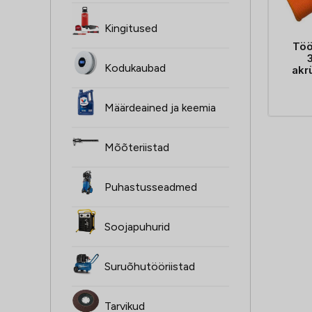
Kingitused
Tö
Kodukaubad
akr
Määrdeained ja keemia
Mõõteriistad
Puhastusseadmed
Soojapuhurid
Suruõhutööriistad
Tarvikud