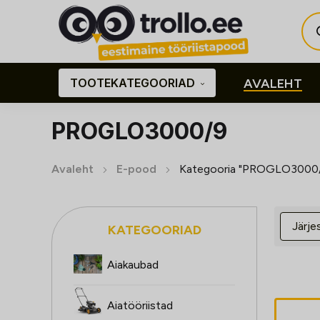
Pro
sea
TOOTEKATEGOORIAD
AVALEHT
PROGLO3000/9
Avaleht
E-pood
Kategooria "PROGLO3000
KATEGOORIAD
Aiakaubad
Aiatööriistad