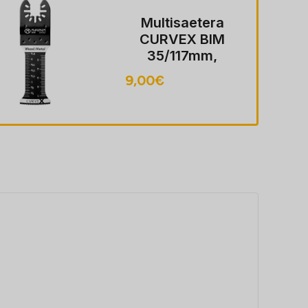
Multisaetera
CURVEX BIM
35/117mm,
puit/metall
9,00
€