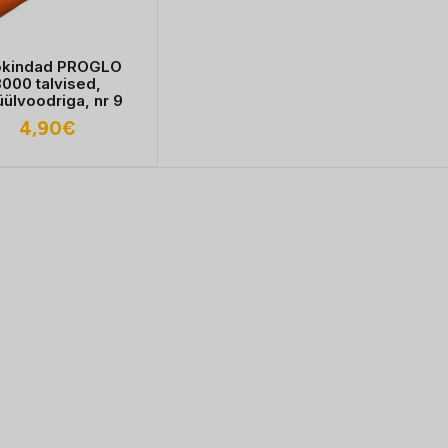
ökindad PROGLO
3000 talvised,
üülvoodriga, nr 9
4,90
€