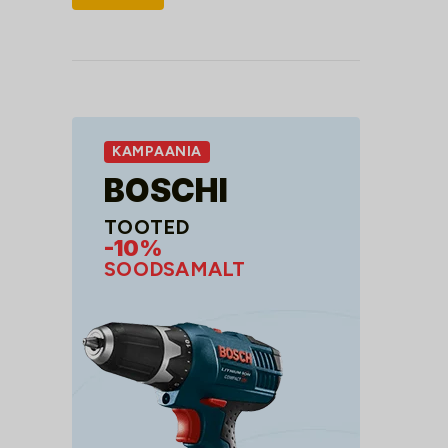
hind
hind
KAMPAANIA
BOSCHI
TOOTED
-10%
SOODSAMALT