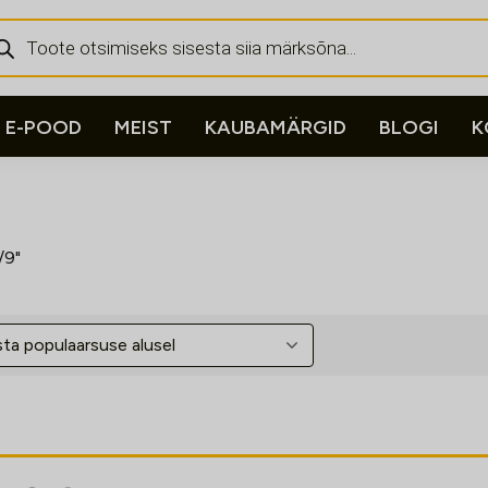
ducts
rch
E-POOD
MEIST
KAUBAMÄRGID
BLOGI
K
/9"