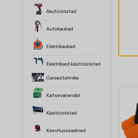
Kaitseklaas
Akutööriistad
92x105mm
sisemine Hellmet
Autokaubad
R-15PRO
4,90
€
Elektrikaubad
Elektrilised käsitööriistad
Garaazitehnika
Kaitsevahendid
Käsitööriistad
Keevitusseadmed