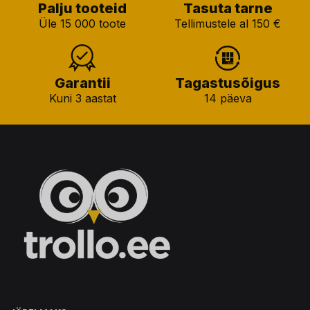
Palju tooteid
Tasuta tarne
Üle 15 000 toote
Tellimustele al 150 €
Garantii
Tagastusõigus
Kuni 3 aastat
14 päeva