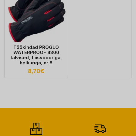
Töökindad PROGLO
WATERPROOF 4300
talvised, fliisvoodriga,
helkuriga, nr 8
8,70
€