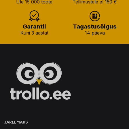
Üle 15 000 toote
Tellimustele al 150 €
Garantii
Tagastusõigus
Kuni 3 aastat
14 päeva
JÄRELMAKS