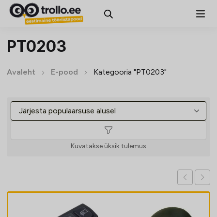
PT0203
Avaleht
E-pood
Kategooria "PT0203"
Kuvatakse üksik tulemus