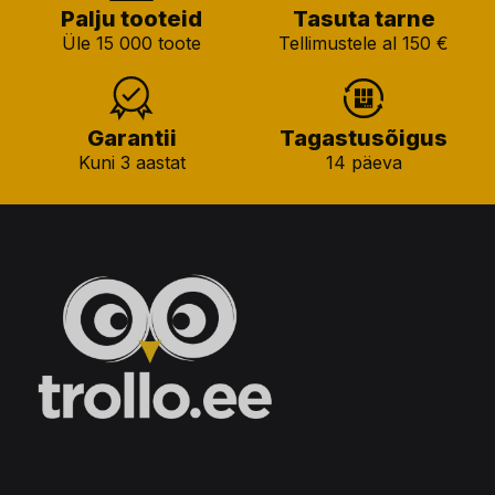
Palju tooteid
Tasuta tarne
Üle 15 000 toote
Tellimustele al 150 €
Garantii
Tagastusõigus
Kuni 3 aastat
14 päeva