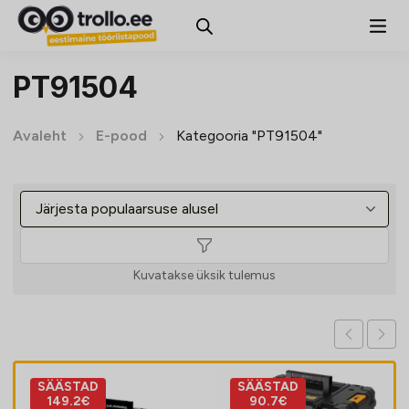
PT91504
Avaleht
E-pood
Kategooria "PT91504"
Kuvatakse üksik tulemus
SÄÄSTAD
SÄÄSTAD
149.2€
90.7€