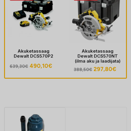
Akuketassaag
Akuketassaag
Dewalt DCS570P2
Dewalt DCS570NT
(ilma aku ja laadijata)
Algne
Praegune
490,10
€
639,30
€
Algne
Prae
297,80
€
388,50
€
hind
hind
hind
hind
oli:
on:
oli:
on:
639,30€.
490,10€.
388,50€.
297,8