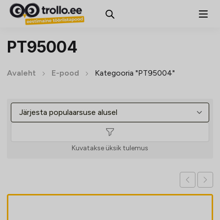
PT95004
Avaleht
E-pood
Kategooria "PT95004"
Kuvatakse üksik tulemus