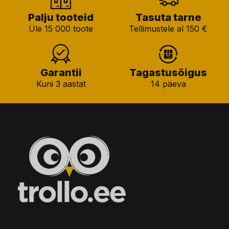
Palju tooteid
Tasuta tarne
Üle 15 000 toote
Tellimustele al 150 €
Garantii
Tagastusõigus
Kuni 3 aastat
14 päeva