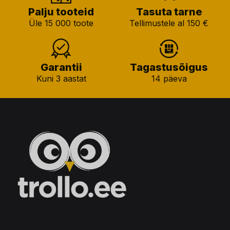
Palju tooteid
Tasuta tarne
Üle 15 000 toote
Tellimustele al 150 €
Garantii
Tagastusõigus
Kuni 3 aastat
14 päeva