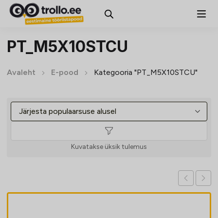
PT_M5X10STCU
Avaleht
E-pood
Kategooria "PT_M5X10STCU"
Kuvatakse üksik tulemus