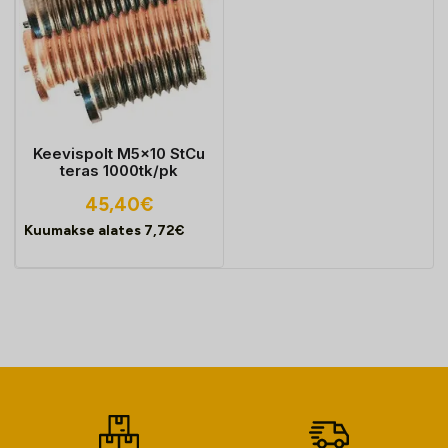
Keevispolt M5x10 StCu
teras 1000tk/pk
45,40
€
Kuumakse alates
7,72
€