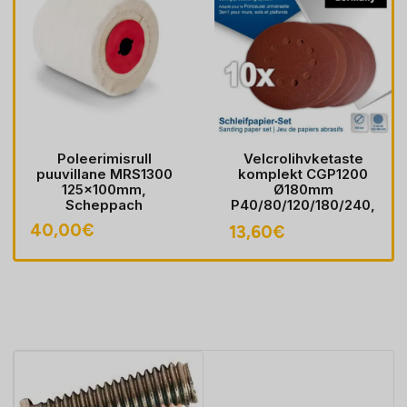
Poleerimisrull
Velcrolihvketaste
puuvillane MRS1300
komplekt CGP1200
125x100mm,
Ø180mm
Scheppach
P40/80/120/180/240,
Scheppach
40,00
€
13,60
€