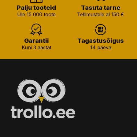
Palju tooteid
Tasuta tarne
Üle 15 000 toote
Tellimustele al 150 €
Garantii
Tagastusõigus
Kuni 3 aastat
14 päeva