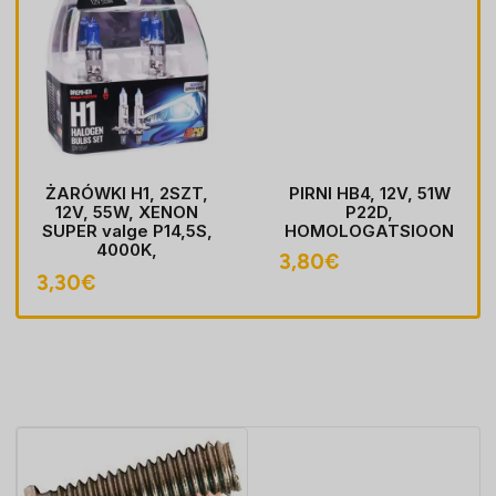
ŻARÓWKI H1, 2SZT,
PIRNI HB4, 12V, 51W
12V, 55W, XENON
P22D,
SUPER valge P14,5S,
HOMOLOGATSIOON
4000K,
3,80
€
HOMOLOGACJA
3,30
€