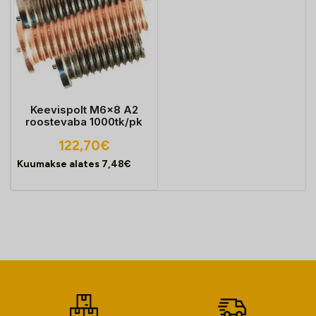
Keevispolt M6x8 A2
roostevaba 1000tk/pk
122,70
€
Kuumakse alates
7,48
€