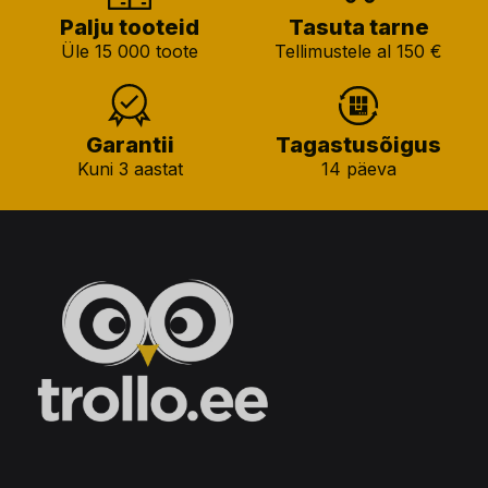
Palju tooteid
Tasuta tarne
Üle 15 000 toote
Tellimustele al 150 €
Garantii
Tagastusõigus
Kuni 3 aastat
14 päeva