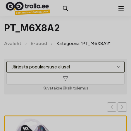
PT_M6X8A2
Avaleht
E-pood
Kategooria "PT_M6X8A2"
Kuvatakse üksik tulemus