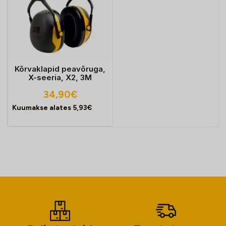
Kõrvaklapid peavõruga,
X-seeria, X2, 3M
34,90
€
Kuumakse alates
5,93
€