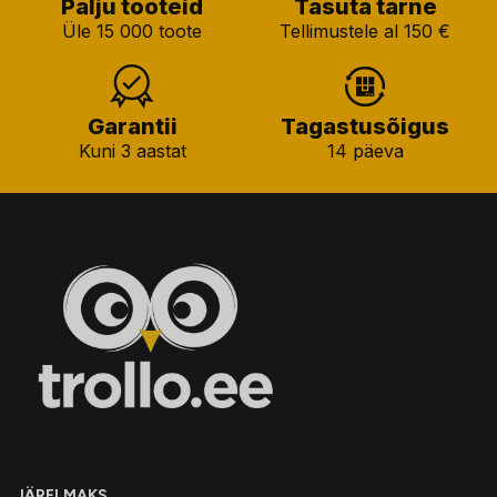
Palju tooteid
Tasuta tarne
Üle 15 000 toote
Tellimustele al 150 €
Garantii
Tagastusõigus
Kuni 3 aastat
14 päeva
JÄRELMAKS